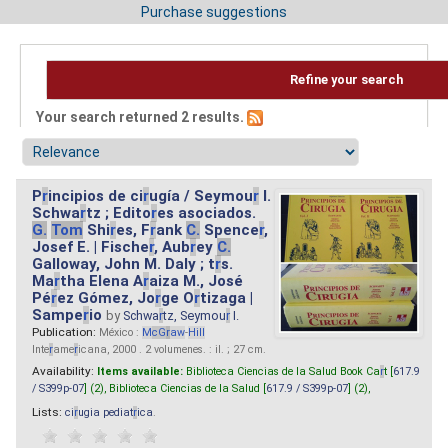
Purchase suggestions
Refine your search
Your search returned 2 results.
P
r
incipios de ci
r
ugía / Seymou
r
I.
Schwa
r
tz ; Edito
r
es asociados.
G.
Tom
Shi
r
es, F
r
ank
C.
Spence
r
,
Josef E. | Fische
r
, Aub
r
ey
C.
Galloway, John M. Daly ; t
r
s.
Ma
r
tha Elena A
r
aiza M., José
Pé
r
ez Gómez, Jo
r
ge O
r
tizaga |
Sampe
r
io
by
Schwa
r
tz, Seymou
r
I.
Publication:
México :
M
cG
r
aw
-
Hill
Inte
r
ame
r
icana, 2000 . 2 volumenes. : il. ; 27 cm.
Availability:
Items available:
Biblioteca Ciencias de la Salud Book Ca
r
t [
617.9
/ S399p-07
] (2),
Biblioteca Ciencias de la Salud [
617.9 / S399p-07
] (2),
Lists:
ci
r
ugia pediat
r
ica
.