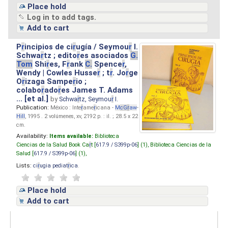
Place hold
Log in to add tags.
Add to cart
P
r
incipios de ci
r
ugía / Seymou
r
I.
Schwa
r
tz ; edito
r
es asociados
G.
Tom
Shi
r
es, F
r
ank
C.
Spence
r
,
Wendy | Cowles Husse
r
; t
r
. Jo
r
ge
O
r
izaga Sampe
r
io ;
colabo
r
ado
r
es James T. Adams
... [et al.]
by
Schwa
r
tz, Seymou
r
I.
Publication:
México : Inte
r
ame
r
icana -
M
cG
r
aw
-
Hill
, 1995 . 2 volúmenes, xv, 2192 p. : il. ; 28.5 x 22
cm.
Availability:
Items available:
Biblioteca
Ciencias de la Salud Book Ca
r
t [
617.9 / S399p-06
] (1),
Biblioteca Ciencias de la
Salud [
617.9 / S399p-06
] (1),
Lists:
ci
r
ugia pediat
r
ica
.
Place hold
Add to cart