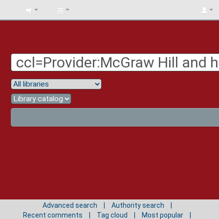
BIBLIOTECA
UNIV.
SURCOLOMBIANA
Advanced search
Authority search
Recent comments
Tag cloud
Most popular