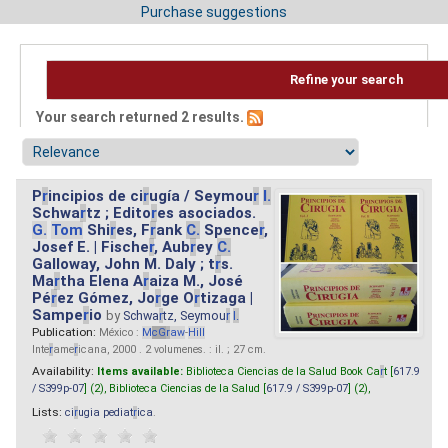
Purchase suggestions
Refine your search
Your search returned 2 results.
P
r
incipios de ci
r
ugía / Seymou
r
I.
Schwa
r
tz ; Edito
r
es asociados.
G.
Tom
Shi
r
es, F
r
ank
C.
Spence
r
,
Josef E. | Fische
r
, Aub
r
ey
C.
Galloway, John M. Daly ; t
r
s.
Ma
r
tha Elena A
r
aiza M., José
Pé
r
ez Gómez, Jo
r
ge O
r
tizaga |
Sampe
r
io
by
Schwa
r
tz, Seymou
r
I.
Publication:
México :
M
cG
r
aw
-
Hill
Inte
r
ame
r
icana, 2000 . 2 volumenes. : il. ; 27 cm.
Availability:
Items available:
Biblioteca Ciencias de la Salud Book Ca
r
t [
617.9
/ S399p-07
] (2),
Biblioteca Ciencias de la Salud [
617.9 / S399p-07
] (2),
Lists:
ci
r
ugia pediat
r
ica
.