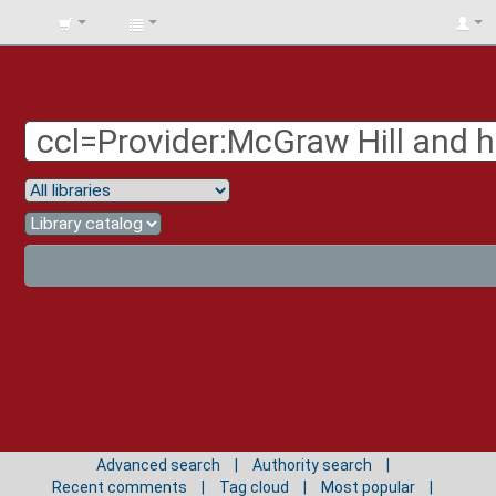
BIBLIOTECA
UNIV.
SURCOLOMBIANA
Advanced search
Authority search
Recent comments
Tag cloud
Most popular