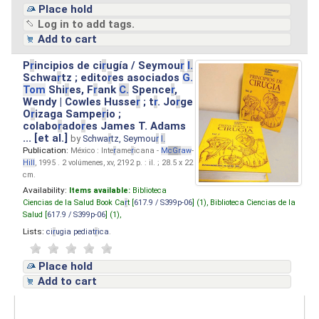
Place hold
Log in to add tags.
Add to cart
P
r
incipios de ci
r
ugía / Seymou
r
I.
Schwa
r
tz ; edito
r
es asociados
G.
Tom
Shi
r
es, F
r
ank
C.
Spence
r
,
Wendy | Cowles Husse
r
; t
r
. Jo
r
ge
O
r
izaga Sampe
r
io ;
colabo
r
ado
r
es James T. Adams
... [et al.]
by
Schwa
r
tz, Seymou
r
I.
Publication:
México : Inte
r
ame
r
icana -
M
cG
r
aw
-
Hill
, 1995 . 2 volúmenes, xv, 2192 p. : il. ; 28.5 x 22
cm.
Availability:
Items available:
Biblioteca
Ciencias de la Salud Book Ca
r
t [
617.9 / S399p-06
] (1),
Biblioteca Ciencias de la
Salud [
617.9 / S399p-06
] (1),
Lists:
ci
r
ugia pediat
r
ica
.
Place hold
Add to cart