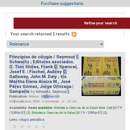
Purchase suggestions
Refine your search
Your search returned 2 results.
P
r
incipios de ci
r
ugía / Seymou
r
I.
Schwa
r
tz ; Edito
r
es asociados.
G.
Tom
Shi
r
es, F
r
ank
C.
Spence
r
,
Josef E. | Fische
r
, Aub
r
ey
C.
Galloway, John M. Daly ; t
r
s.
Ma
r
tha Elena A
r
aiza M., José
Pé
r
ez Gómez, Jo
r
ge O
r
tizaga |
Sampe
r
io
by
Schwa
r
tz, Seymou
r
I.
Publication:
México :
M
cG
r
aw
-
Hill
Inte
r
ame
r
icana, 2000 . 2 volumenes. : il. ; 27 cm.
Availability:
Items available:
Biblioteca Ciencias de la Salud Book Ca
r
t [
617.9
/ S399p-07
] (2),
Biblioteca Ciencias de la Salud [
617.9 / S399p-07
] (2),
Lists:
ci
r
ugia pediat
r
ica
.