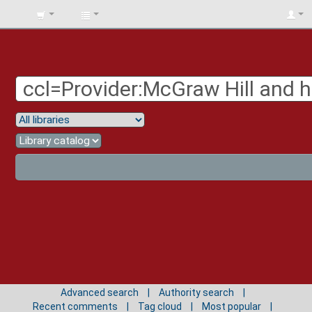
BIBLIOTECA
UNIV.
SURCOLOMBIANA
Advanced search
Authority search
Recent comments
Tag cloud
Most popular