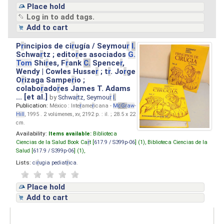
Place hold
Log in to add tags.
Add to cart
P
r
incipios de ci
r
ugía / Seymou
r
I.
Schwa
r
tz ; edito
r
es asociados
G.
Tom
Shi
r
es, F
r
ank
C.
Spence
r
,
Wendy | Cowles Husse
r
; t
r
. Jo
r
ge
O
r
izaga Sampe
r
io ;
colabo
r
ado
r
es James T. Adams
... [et al.]
by
Schwa
r
tz, Seymou
r
I.
Publication:
México : Inte
r
ame
r
icana -
M
cG
r
aw
-
Hill
, 1995 . 2 volúmenes, xv, 2192 p. : il. ; 28.5 x 22
cm.
Availability:
Items available:
Biblioteca
Ciencias de la Salud Book Ca
r
t [
617.9 / S399p-06
] (1),
Biblioteca Ciencias de la
Salud [
617.9 / S399p-06
] (1),
Lists:
ci
r
ugia pediat
r
ica
.
Place hold
Add to cart