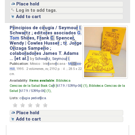
Place hold
Log in to add tags.
Add to cart
P
r
incipios de ci
r
ugía / Seymou
r
I.
Schwa
r
tz ; edito
r
es asociados
G.
Tom
Shi
r
es, F
r
ank
C.
Spence
r
,
Wendy | Cowles Husse
r
; t
r
. Jo
r
ge
O
r
izaga Sampe
r
io ;
colabo
r
ado
r
es James T. Adams
... [et al.]
by
Schwa
r
tz, Seymou
r
I.
Publication:
México : Inte
r
ame
r
icana -
M
cG
r
aw
-
Hill
, 1995 . 2 volúmenes, xv, 2192 p. : il. ; 28.5 x 22
cm.
Availability:
Items available:
Biblioteca
Ciencias de la Salud Book Ca
r
t [
617.9 / S399p-06
] (1),
Biblioteca Ciencias de la
Salud [
617.9 / S399p-06
] (1),
Lists:
ci
r
ugia pediat
r
ica
.
Place hold
Add to cart