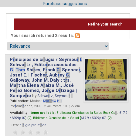
Purchase suggestions
Refine your search
Your search returned 2 results.
P
r
incipios de ci
r
ugía / Seymou
r
I.
Schwa
r
tz ; Edito
r
es asociados.
G.
Tom
Shi
r
es, F
r
ank
C.
Spence
r
,
Josef E. | Fische
r
, Aub
r
ey
C.
Galloway, John M. Daly ; t
r
s.
Ma
r
tha Elena A
r
aiza M., José
Pé
r
ez Gómez, Jo
r
ge O
r
tizaga |
Sampe
r
io
by
Schwa
r
tz, Seymou
r
I.
Publication:
México :
M
cG
r
aw
-
Hill
Inte
r
ame
r
icana, 2000 . 2 volumenes. : il. ; 27 cm.
Availability:
Items available:
Biblioteca Ciencias de la Salud Book Ca
r
t [
617.9
/ S399p-07
] (2),
Biblioteca Ciencias de la Salud [
617.9 / S399p-07
] (2),
Lists:
ci
r
ugia pediat
r
ica
.