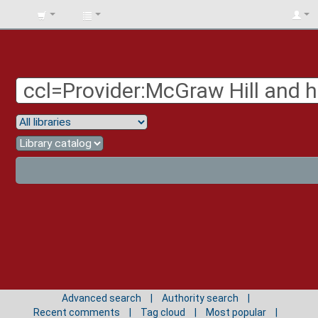
BIBLIOTECA
UNIV.
SURCOLOMBIANA
Advanced search
Authority search
Recent comments
Tag cloud
Most popular