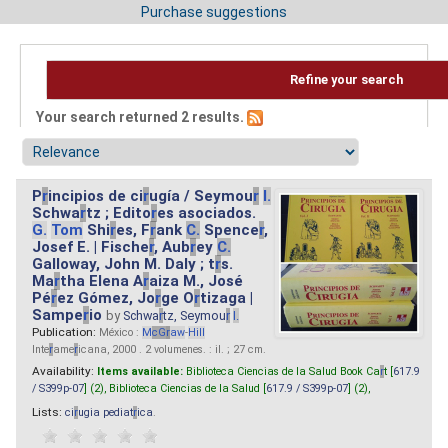
Purchase suggestions
Refine your search
Your search returned 2 results.
P
r
incipios de ci
r
ugía / Seymou
r
I.
Schwa
r
tz ; Edito
r
es asociados.
G.
Tom
Shi
r
es, F
r
ank
C.
Spence
r
,
Josef E. | Fische
r
, Aub
r
ey
C.
Galloway, John M. Daly ; t
r
s.
Ma
r
tha Elena A
r
aiza M., José
Pé
r
ez Gómez, Jo
r
ge O
r
tizaga |
Sampe
r
io
by
Schwa
r
tz, Seymou
r
I.
Publication:
México :
M
cG
r
aw
-
Hill
Inte
r
ame
r
icana, 2000 . 2 volumenes. : il. ; 27 cm.
Availability:
Items available:
Biblioteca Ciencias de la Salud Book Ca
r
t [
617.9
/ S399p-07
] (2),
Biblioteca Ciencias de la Salud [
617.9 / S399p-07
] (2),
Lists:
ci
r
ugia pediat
r
ica
.