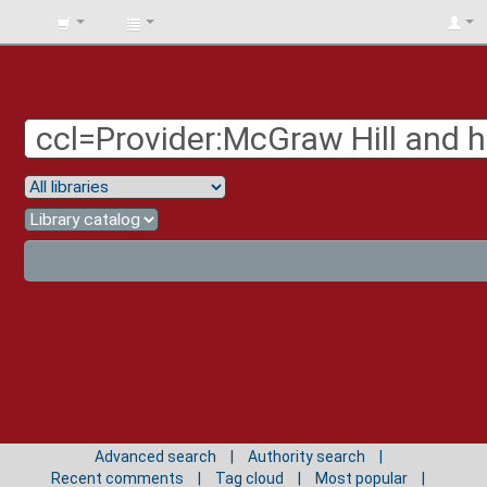
BIBLIOTECA
UNIV.
SURCOLOMBIANA
Advanced search
Authority search
Recent comments
Tag cloud
Most popular