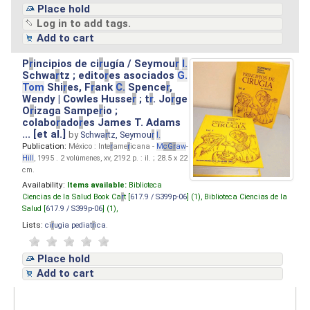
Place hold
Log in to add tags.
Add to cart
P
r
incipios de ci
r
ugía / Seymou
r
I.
Schwa
r
tz ; edito
r
es asociados
G.
Tom
Shi
r
es, F
r
ank
C.
Spence
r
,
Wendy | Cowles Husse
r
; t
r
. Jo
r
ge
O
r
izaga Sampe
r
io ;
colabo
r
ado
r
es James T. Adams
... [et al.]
by
Schwa
r
tz, Seymou
r
I.
Publication:
México : Inte
r
ame
r
icana -
M
cG
r
aw
-
Hill
, 1995 . 2 volúmenes, xv, 2192 p. : il. ; 28.5 x 22
cm.
Availability:
Items available:
Biblioteca
Ciencias de la Salud Book Ca
r
t [
617.9 / S399p-06
] (1),
Biblioteca Ciencias de la
Salud [
617.9 / S399p-06
] (1),
Lists:
ci
r
ugia pediat
r
ica
.
Place hold
Add to cart