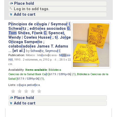
Place hold
Log in to add tags.
Add to cart
P
r
incipios de ci
r
ugía / Seymou
r
I.
Schwa
r
tz ; edito
r
es asociados
G.
Tom
Shi
r
es, F
r
ank
C.
Spence
r
,
Wendy | Cowles Husse
r
; t
r
. Jo
r
ge
O
r
izaga Sampe
r
io ;
colabo
r
ado
r
es James T. Adams
... [et al.]
by
Schwa
r
tz, Seymou
r
I.
Publication:
México : Inte
r
ame
r
icana -
M
cG
r
aw
-
Hill
, 1995 . 2 volúmenes, xv, 2192 p. : il. ; 28.5 x 22
cm.
Availability:
Items available:
Biblioteca
Ciencias de la Salud Book Ca
r
t [
617.9 / S399p-06
] (1),
Biblioteca Ciencias de la
Salud [
617.9 / S399p-06
] (1),
Lists:
ci
r
ugia pediat
r
ica
.
Place hold
Add to cart