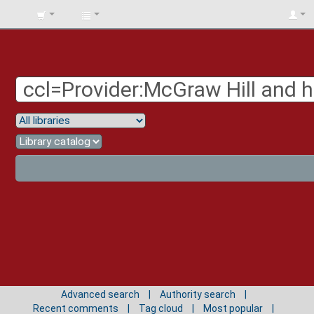
BIBLIOTECA
UNIV.
SURCOLOMBIANA
Advanced search
Authority search
Recent comments
Tag cloud
Most popular