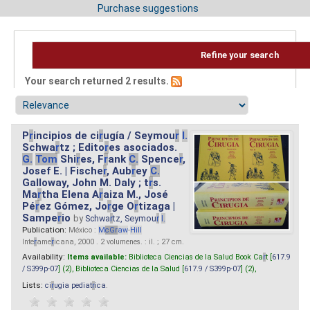
Purchase suggestions
Refine your search
Your search returned 2 results.
P
r
incipios de ci
r
ugía / Seymou
r
I.
Schwa
r
tz ; Edito
r
es asociados.
G.
Tom
Shi
r
es, F
r
ank
C.
Spence
r
,
Josef E. | Fische
r
, Aub
r
ey
C.
Galloway, John M. Daly ; t
r
s.
Ma
r
tha Elena A
r
aiza M., José
Pé
r
ez Gómez, Jo
r
ge O
r
tizaga |
Sampe
r
io
by
Schwa
r
tz, Seymou
r
I.
Publication:
México :
M
cG
r
aw
-
Hill
Inte
r
ame
r
icana, 2000 . 2 volumenes. : il. ; 27 cm.
Availability:
Items available:
Biblioteca Ciencias de la Salud Book Ca
r
t [
617.9
/ S399p-07
] (2),
Biblioteca Ciencias de la Salud [
617.9 / S399p-07
] (2),
Lists:
ci
r
ugia pediat
r
ica
.