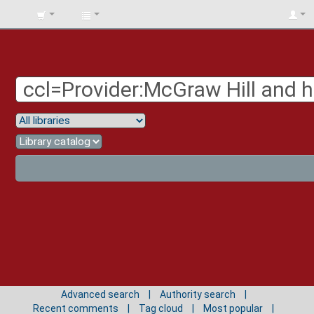
BIBLIOTECA
UNIV.
SURCOLOMBIANA
Advanced search
Authority search
Recent comments
Tag cloud
Most popular