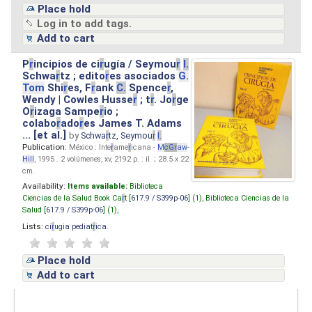
Place hold
Log in to add tags.
Add to cart
P
r
incipios de ci
r
ugía / Seymou
r
I.
Schwa
r
tz ; edito
r
es asociados
G.
Tom
Shi
r
es, F
r
ank
C.
Spence
r
,
Wendy | Cowles Husse
r
; t
r
. Jo
r
ge
O
r
izaga Sampe
r
io ;
colabo
r
ado
r
es James T. Adams
... [et al.]
by
Schwa
r
tz, Seymou
r
I.
Publication:
México : Inte
r
ame
r
icana -
M
cG
r
aw
-
Hill
, 1995 . 2 volúmenes, xv, 2192 p. : il. ; 28.5 x 22
cm.
Availability:
Items available:
Biblioteca
Ciencias de la Salud Book Ca
r
t [
617.9 / S399p-06
] (1),
Biblioteca Ciencias de la
Salud [
617.9 / S399p-06
] (1),
Lists:
ci
r
ugia pediat
r
ica
.
Place hold
Add to cart