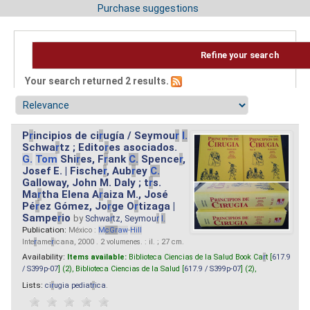
Purchase suggestions
Refine your search
Your search returned 2 results.
P
r
incipios de ci
r
ugía / Seymou
r
I.
Schwa
r
tz ; Edito
r
es asociados.
G.
Tom
Shi
r
es, F
r
ank
C.
Spence
r
,
Josef E. | Fische
r
, Aub
r
ey
C.
Galloway, John M. Daly ; t
r
s.
Ma
r
tha Elena A
r
aiza M., José
Pé
r
ez Gómez, Jo
r
ge O
r
tizaga |
Sampe
r
io
by
Schwa
r
tz, Seymou
r
I.
Publication:
México :
M
cG
r
aw
-
Hill
Inte
r
ame
r
icana, 2000 . 2 volumenes. : il. ; 27 cm.
Availability:
Items available:
Biblioteca Ciencias de la Salud Book Ca
r
t [
617.9
/ S399p-07
] (2),
Biblioteca Ciencias de la Salud [
617.9 / S399p-07
] (2),
Lists:
ci
r
ugia pediat
r
ica
.