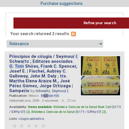
Purchase suggestions
Refine your search
Your search returned 2 results.
P
r
incipios de ci
r
ugía / Seymou
r
I.
Schwa
r
tz ; Edito
r
es asociados.
G.
Tom
Shi
r
es, F
r
ank C. Spence
r
,
Josef E. | Fische
r
, Aub
r
ey C.
Galloway, John M. Daly ; t
r
s.
Ma
r
tha Elena A
r
aiza M., José
Pé
r
ez Gómez, Jo
r
ge O
r
tizaga |
Sampe
r
io
by
Schwa
r
tz, Seymou
r
I.
Publication:
México :
M
cG
r
aw
-
Hill
Inte
r
ame
r
icana, 2000 . 2 volumenes. : il. ; 27 cm.
Availability:
Items available:
Biblioteca Ciencias de la Salud Book Ca
r
t [
617.9
/ S399p-07
] (2),
Biblioteca Ciencias de la Salud [
617.9 / S399p-07
] (2),
Lists:
ci
r
ugia pediat
r
ica
.