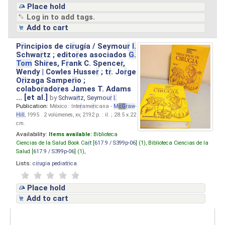
Place hold
Log in to add tags.
Add to cart
P
r
incipios de ci
r
ugía / Seymou
r
I.
Schwa
r
tz ; edito
r
es asociados
G.
Tom
Shi
r
es, F
r
ank C. Spence
r
,
Wendy | Cowles Husse
r
; t
r
. Jo
r
ge
O
r
izaga Sampe
r
io ;
colabo
r
ado
r
es James T. Adams
... [et al.]
by
Schwa
r
tz, Seymou
r
I.
Publication:
México : Inte
r
ame
r
icana -
M
cG
r
aw
-
Hill
, 1995 . 2 volúmenes, xv, 2192 p. : il. ; 28.5 x 22
cm.
Availability:
Items available:
Biblioteca
Ciencias de la Salud Book Ca
r
t [
617.9 / S399p-06
] (1),
Biblioteca Ciencias de la
Salud [
617.9 / S399p-06
] (1),
Lists:
ci
r
ugia pediat
r
ica
.
Place hold
Add to cart