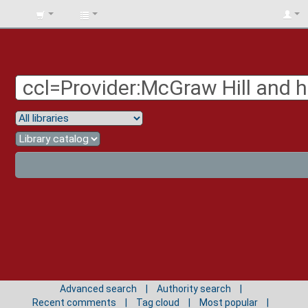
BIBLIOTECA
UNIV.
SURCOLOMBIANA
Advanced search
Authority search
Recent comments
Tag cloud
Most popular