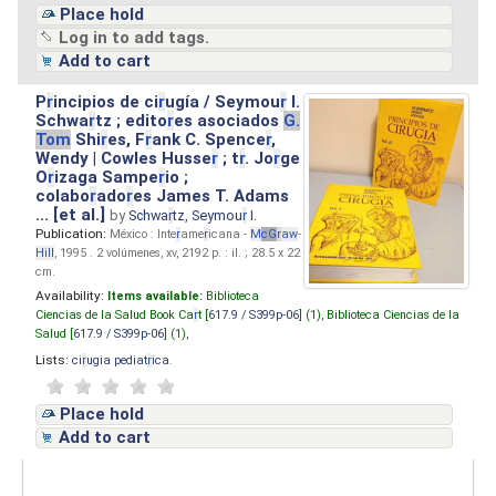
Place hold
Log in to add tags.
Add to cart
P
r
incipios de ci
r
ugía / Seymou
r
I.
Schwa
r
tz ; edito
r
es asociados
G.
Tom
Shi
r
es, F
r
ank C. Spence
r
,
Wendy | Cowles Husse
r
; t
r
. Jo
r
ge
O
r
izaga Sampe
r
io ;
colabo
r
ado
r
es James T. Adams
... [et al.]
by
Schwa
r
tz, Seymou
r
I.
Publication:
México : Inte
r
ame
r
icana -
M
cG
r
aw
-
Hill
, 1995 . 2 volúmenes, xv, 2192 p. : il. ; 28.5 x 22
cm.
Availability:
Items available:
Biblioteca
Ciencias de la Salud Book Ca
r
t [
617.9 / S399p-06
] (1),
Biblioteca Ciencias de la
Salud [
617.9 / S399p-06
] (1),
Lists:
ci
r
ugia pediat
r
ica
.
Place hold
Add to cart