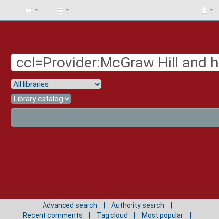
BIBLIOTECA
UNIV.
SURCOLOMBIANA
Advanced search
Authority search
Recent comments
Tag cloud
Most popular