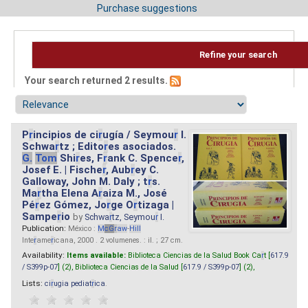
Purchase suggestions
Refine your search
Your search returned 2 results.
P
r
incipios de ci
r
ugía / Seymou
r
I.
Schwa
r
tz ; Edito
r
es asociados.
G.
Tom
Shi
r
es, F
r
ank C. Spence
r
,
Josef E. | Fische
r
, Aub
r
ey C.
Galloway, John M. Daly ; t
r
s.
Ma
r
tha Elena A
r
aiza M., José
Pé
r
ez Gómez, Jo
r
ge O
r
tizaga |
Sampe
r
io
by
Schwa
r
tz, Seymou
r
I.
Publication:
México :
M
cG
r
aw
-
Hill
Inte
r
ame
r
icana, 2000 . 2 volumenes. : il. ; 27 cm.
Availability:
Items available:
Biblioteca Ciencias de la Salud Book Ca
r
t [
617.9
/ S399p-07
] (2),
Biblioteca Ciencias de la Salud [
617.9 / S399p-07
] (2),
Lists:
ci
r
ugia pediat
r
ica
.