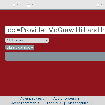
BIBLIOTECA
UNIV.
SURCOLOMBIANA
Advanced search
Authority search
Recent comments
Tag cloud
Most popular