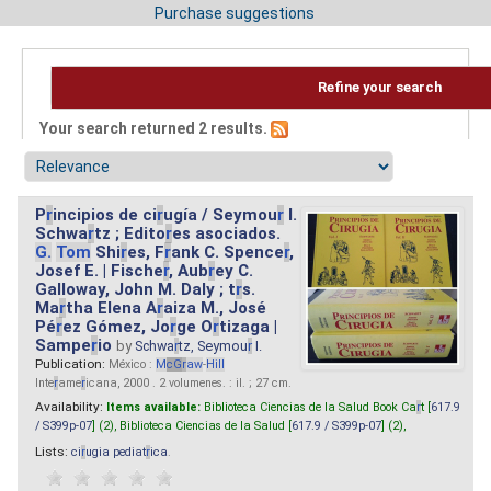
Purchase suggestions
Refine your search
Your search returned 2 results.
P
r
incipios de ci
r
ugía / Seymou
r
I.
Schwa
r
tz ; Edito
r
es asociados.
G.
Tom
Shi
r
es, F
r
ank C. Spence
r
,
Josef E. | Fische
r
, Aub
r
ey C.
Galloway, John M. Daly ; t
r
s.
Ma
r
tha Elena A
r
aiza M., José
Pé
r
ez Gómez, Jo
r
ge O
r
tizaga |
Sampe
r
io
by
Schwa
r
tz, Seymou
r
I.
Publication:
México :
M
cG
r
aw
-
Hill
Inte
r
ame
r
icana, 2000 . 2 volumenes. : il. ; 27 cm.
Availability:
Items available:
Biblioteca Ciencias de la Salud Book Ca
r
t [
617.9
/ S399p-07
] (2),
Biblioteca Ciencias de la Salud [
617.9 / S399p-07
] (2),
Lists:
ci
r
ugia pediat
r
ica
.