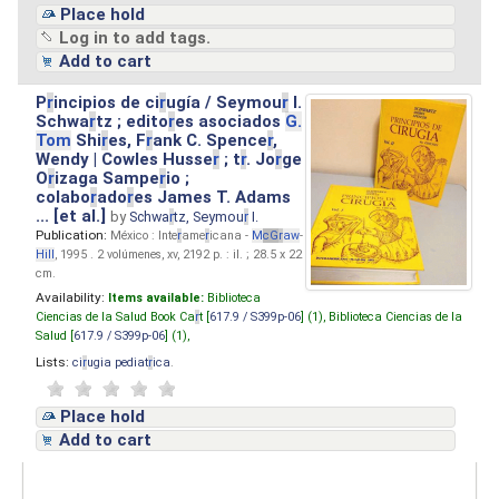
Place hold
Log in to add tags.
Add to cart
P
r
incipios de ci
r
ugía / Seymou
r
I.
Schwa
r
tz ; edito
r
es asociados
G.
Tom
Shi
r
es, F
r
ank C. Spence
r
,
Wendy | Cowles Husse
r
; t
r
. Jo
r
ge
O
r
izaga Sampe
r
io ;
colabo
r
ado
r
es James T. Adams
... [et al.]
by
Schwa
r
tz, Seymou
r
I.
Publication:
México : Inte
r
ame
r
icana -
M
cG
r
aw
-
Hill
, 1995 . 2 volúmenes, xv, 2192 p. : il. ; 28.5 x 22
cm.
Availability:
Items available:
Biblioteca
Ciencias de la Salud Book Ca
r
t [
617.9 / S399p-06
] (1),
Biblioteca Ciencias de la
Salud [
617.9 / S399p-06
] (1),
Lists:
ci
r
ugia pediat
r
ica
.
Place hold
Add to cart