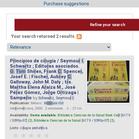
Purchase suggestions
Refine your search
Your search returned 2 results.
P
r
incipios de ci
r
ugía / Seymou
r
I.
Schwa
r
tz ; Edito
r
es asociados.
G.
Tom
Shi
r
es, F
r
ank
C.
Spence
r
,
Josef E. | Fische
r
, Aub
r
ey
C.
Galloway, John M. Daly ; t
r
s.
Ma
r
tha Elena A
r
aiza M., José
Pé
r
ez Gómez, Jo
r
ge O
r
tizaga |
Sampe
r
io
by
Schwa
r
tz, Seymou
r
I.
Publication:
México :
M
cG
r
aw
-
Hill
Inte
r
ame
r
icana, 2000 . 2 volumenes. : il. ; 27 cm.
Availability:
Items available:
Biblioteca Ciencias de la Salud Book Ca
r
t [
617.9
/ S399p-07
] (2),
Biblioteca Ciencias de la Salud [
617.9 / S399p-07
] (2),
Lists:
ci
r
ugia pediat
r
ica
.