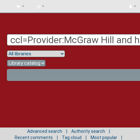
BIBLIOTECA
UNIV.
SURCOLOMBIANA
Advanced search
Authority search
Recent comments
Tag cloud
Most popular