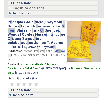
Place hold
Log in to add tags.
Add to cart
P
r
incipios de ci
r
ugía / Seymou
r
I.
Schwa
r
tz ; edito
r
es asociados
G.
Tom
Shi
r
es, F
r
ank
C.
Spence
r
,
Wendy | Cowles Husse
r
; t
r
. Jo
r
ge
O
r
izaga Sampe
r
io ;
colabo
r
ado
r
es James T. Adams
... [et al.]
by
Schwa
r
tz, Seymou
r
I.
Publication:
México : Inte
r
ame
r
icana -
M
cG
r
aw
-
Hill
, 1995 . 2 volúmenes, xv, 2192 p. : il. ; 28.5 x 22
cm.
Availability:
Items available:
Biblioteca
Ciencias de la Salud Book Ca
r
t [
617.9 / S399p-06
] (1),
Biblioteca Ciencias de la
Salud [
617.9 / S399p-06
] (1),
Lists:
ci
r
ugia pediat
r
ica
.
Place hold
Add to cart