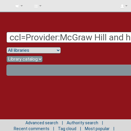
BIBLIOTECA
UNIV.
SURCOLOMBIANA
Advanced search
Authority search
Recent comments
Tag cloud
Most popular