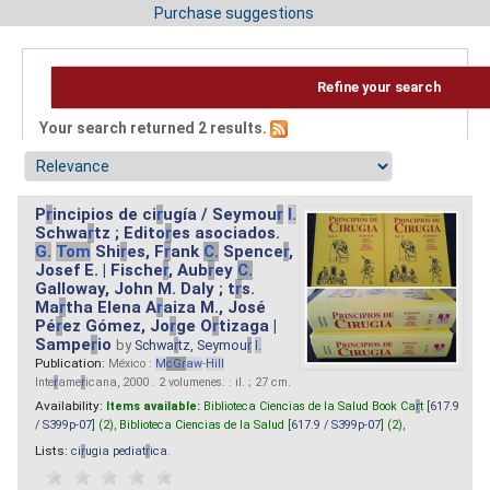
Purchase suggestions
Refine your search
Your search returned 2 results.
P
r
incipios de ci
r
ugía / Seymou
r
I.
Schwa
r
tz ; Edito
r
es asociados.
G.
Tom
Shi
r
es, F
r
ank
C.
Spence
r
,
Josef E. | Fische
r
, Aub
r
ey
C.
Galloway, John M. Daly ; t
r
s.
Ma
r
tha Elena A
r
aiza M., José
Pé
r
ez Gómez, Jo
r
ge O
r
tizaga |
Sampe
r
io
by
Schwa
r
tz, Seymou
r
I.
Publication:
México :
M
cG
r
aw
-
Hill
Inte
r
ame
r
icana, 2000 . 2 volumenes. : il. ; 27 cm.
Availability:
Items available:
Biblioteca Ciencias de la Salud Book Ca
r
t [
617.9
/ S399p-07
] (2),
Biblioteca Ciencias de la Salud [
617.9 / S399p-07
] (2),
Lists:
ci
r
ugia pediat
r
ica
.