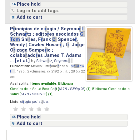
Place hold
Log in to add tags.
Add to cart
P
r
incipios de ci
r
ugía / Seymou
r
I.
Schwa
r
tz ; edito
r
es asociados
G.
Tom
Shi
r
es, F
r
ank
C.
Spence
r
,
Wendy | Cowles Husse
r
; t
r
. Jo
r
ge
O
r
izaga Sampe
r
io ;
colabo
r
ado
r
es James T. Adams
... [et al.]
by
Schwa
r
tz, Seymou
r
I.
Publication:
México : Inte
r
ame
r
icana -
M
cG
r
aw
-
Hill
, 1995 . 2 volúmenes, xv, 2192 p. : il. ; 28.5 x 22
cm.
Availability:
Items available:
Biblioteca
Ciencias de la Salud Book Ca
r
t [
617.9 / S399p-06
] (1),
Biblioteca Ciencias de la
Salud [
617.9 / S399p-06
] (1),
Lists:
ci
r
ugia pediat
r
ica
.
Place hold
Add to cart