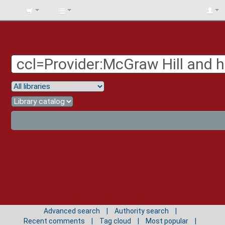
BIBLIOTECA
UNIV.
SURCOLOMBIANA
Advanced search
Authority search
Recent comments
Tag cloud
Most popular