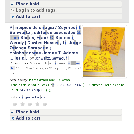
Place hold
Log in to add tags.
Add to cart
P
r
incipios de ci
r
ugía / Seymou
r
I.
Schwa
r
tz ; edito
r
es asociados
G.
Tom
Shi
r
es, F
r
ank
C.
Spence
r
,
Wendy | Cowles Husse
r
; t
r
. Jo
r
ge
O
r
izaga Sampe
r
io ;
colabo
r
ado
r
es James T. Adams
... [et al.]
by
Schwa
r
tz, Seymou
r
I.
Publication:
México : Inte
r
ame
r
icana -
M
cG
r
aw
-
Hill
, 1995 . 2 volúmenes, xv, 2192 p. : il. ; 28.5 x 22
cm.
Availability:
Items available:
Biblioteca
Ciencias de la Salud Book Ca
r
t [
617.9 / S399p-06
] (1),
Biblioteca Ciencias de la
Salud [
617.9 / S399p-06
] (1),
Lists:
ci
r
ugia pediat
r
ica
.
Place hold
Add to cart