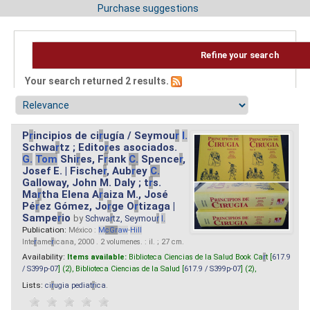
Purchase suggestions
Refine your search
Your search returned 2 results.
P
r
incipios de ci
r
ugía / Seymou
r
I.
Schwa
r
tz ; Edito
r
es asociados.
G.
Tom
Shi
r
es, F
r
ank
C.
Spence
r
,
Josef E. | Fische
r
, Aub
r
ey
C.
Galloway, John M. Daly ; t
r
s.
Ma
r
tha Elena A
r
aiza M., José
Pé
r
ez Gómez, Jo
r
ge O
r
tizaga |
Sampe
r
io
by
Schwa
r
tz, Seymou
r
I.
Publication:
México :
M
cG
r
aw
-
Hill
Inte
r
ame
r
icana, 2000 . 2 volumenes. : il. ; 27 cm.
Availability:
Items available:
Biblioteca Ciencias de la Salud Book Ca
r
t [
617.9
/ S399p-07
] (2),
Biblioteca Ciencias de la Salud [
617.9 / S399p-07
] (2),
Lists:
ci
r
ugia pediat
r
ica
.