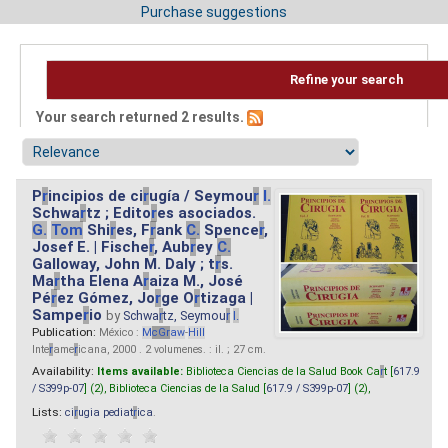
Purchase suggestions
Refine your search
Your search returned 2 results.
P
r
incipios de ci
r
ugía / Seymou
r
I.
Schwa
r
tz ; Edito
r
es asociados.
G.
Tom
Shi
r
es, F
r
ank
C.
Spence
r
,
Josef E. | Fische
r
, Aub
r
ey
C.
Galloway, John M. Daly ; t
r
s.
Ma
r
tha Elena A
r
aiza M., José
Pé
r
ez Gómez, Jo
r
ge O
r
tizaga |
Sampe
r
io
by
Schwa
r
tz, Seymou
r
I.
Publication:
México :
M
cG
r
aw
-
Hill
Inte
r
ame
r
icana, 2000 . 2 volumenes. : il. ; 27 cm.
Availability:
Items available:
Biblioteca Ciencias de la Salud Book Ca
r
t [
617.9
/ S399p-07
] (2),
Biblioteca Ciencias de la Salud [
617.9 / S399p-07
] (2),
Lists:
ci
r
ugia pediat
r
ica
.