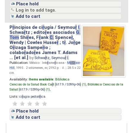
Place hold
Log in to add tags.
Add to cart
P
r
incipios de ci
r
ugía / Seymou
r
I.
Schwa
r
tz ; edito
r
es asociados
G.
Tom
Shi
r
es, F
r
ank
C.
Spence
r
,
Wendy | Cowles Husse
r
; t
r
. Jo
r
ge
O
r
izaga Sampe
r
io ;
colabo
r
ado
r
es James T. Adams
... [et al.]
by
Schwa
r
tz, Seymou
r
I.
Publication:
México : Inte
r
ame
r
icana -
M
cG
r
aw
-
Hill
, 1995 . 2 volúmenes, xv, 2192 p. : il. ; 28.5 x 22
cm.
Availability:
Items available:
Biblioteca
Ciencias de la Salud Book Ca
r
t [
617.9 / S399p-06
] (1),
Biblioteca Ciencias de la
Salud [
617.9 / S399p-06
] (1),
Lists:
ci
r
ugia pediat
r
ica
.
Place hold
Add to cart