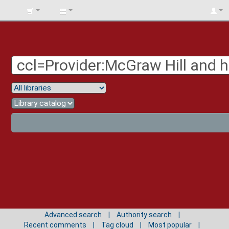
BIBLIOTECA
UNIV.
SURCOLOMBIANA
Advanced search
Authority search
Recent comments
Tag cloud
Most popular