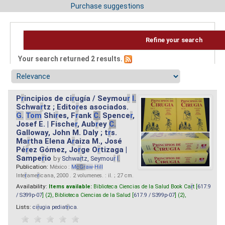
Purchase suggestions
Refine your search
Your search returned 2 results.
P
r
incipios de ci
r
ugía / Seymou
r
I.
Schwa
r
tz ; Edito
r
es asociados.
G.
Tom
Shi
r
es, F
r
ank
C.
Spence
r
,
Josef E. | Fische
r
, Aub
r
ey
C.
Galloway, John M. Daly ; t
r
s.
Ma
r
tha Elena A
r
aiza M., José
Pé
r
ez Gómez, Jo
r
ge O
r
tizaga |
Sampe
r
io
by
Schwa
r
tz, Seymou
r
I.
Publication:
México :
M
cG
r
aw
-
Hill
Inte
r
ame
r
icana, 2000 . 2 volumenes. : il. ; 27 cm.
Availability:
Items available:
Biblioteca Ciencias de la Salud Book Ca
r
t [
617.9
/ S399p-07
] (2),
Biblioteca Ciencias de la Salud [
617.9 / S399p-07
] (2),
Lists:
ci
r
ugia pediat
r
ica
.