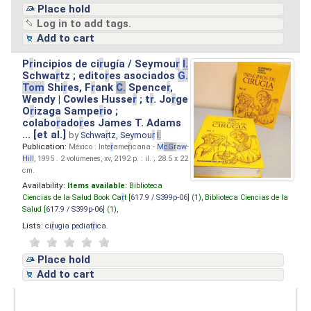
Place hold
Log in to add tags.
Add to cart
P
r
incipios de ci
r
ugía / Seymou
r
I.
Schwa
r
tz ; edito
r
es asociados
G.
Tom
Shi
r
es, F
r
ank
C.
Spence
r
,
Wendy | Cowles Husse
r
; t
r
. Jo
r
ge
O
r
izaga Sampe
r
io ;
colabo
r
ado
r
es James T. Adams
... [et al.]
by
Schwa
r
tz, Seymou
r
I.
Publication:
México : Inte
r
ame
r
icana -
M
cG
r
aw
-
Hill
, 1995 . 2 volúmenes, xv, 2192 p. : il. ; 28.5 x 22
cm.
Availability:
Items available:
Biblioteca
Ciencias de la Salud Book Ca
r
t [
617.9 / S399p-06
] (1),
Biblioteca Ciencias de la
Salud [
617.9 / S399p-06
] (1),
Lists:
ci
r
ugia pediat
r
ica
.
Place hold
Add to cart