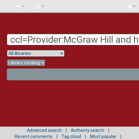
BIBLIOTECA
UNIV.
SURCOLOMBIANA
Advanced search
Authority search
Recent comments
Tag cloud
Most popular