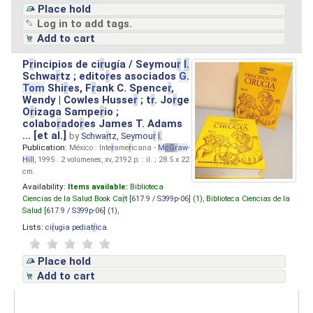
Place hold
Log in to add tags.
Add to cart
P
r
incipios de ci
r
ugía / Seymou
r
I.
Schwa
r
tz ; edito
r
es asociados
G.
Tom
Shi
r
es, F
r
ank C. Spence
r
,
Wendy | Cowles Husse
r
; t
r
. Jo
r
ge
O
r
izaga Sampe
r
io ;
colabo
r
ado
r
es James T. Adams
... [et al.]
by
Schwa
r
tz, Seymou
r
I.
Publication:
México : Inte
r
ame
r
icana -
M
cG
r
aw
-
Hill
, 1995 . 2 volúmenes, xv, 2192 p. : il. ; 28.5 x 22
cm.
Availability:
Items available:
Biblioteca
Ciencias de la Salud Book Ca
r
t [
617.9 / S399p-06
] (1),
Biblioteca Ciencias de la
Salud [
617.9 / S399p-06
] (1),
Lists:
ci
r
ugia pediat
r
ica
.
Place hold
Add to cart