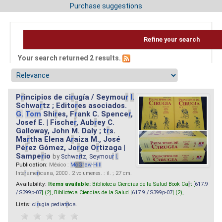
Purchase suggestions
Refine your search
Your search returned 2 results.
P
r
incipios de ci
r
ugía / Seymou
r
I.
Schwa
r
tz ; Edito
r
es asociados.
G.
Tom
Shi
r
es, F
r
ank C. Spence
r
,
Josef E. | Fische
r
, Aub
r
ey C.
Galloway, John M. Daly ; t
r
s.
Ma
r
tha Elena A
r
aiza M., José
Pé
r
ez Gómez, Jo
r
ge O
r
tizaga |
Sampe
r
io
by
Schwa
r
tz, Seymou
r
I.
Publication:
México :
M
cG
r
aw
-
Hill
Inte
r
ame
r
icana, 2000 . 2 volumenes. : il. ; 27 cm.
Availability:
Items available:
Biblioteca Ciencias de la Salud Book Ca
r
t [
617.9
/ S399p-07
] (2),
Biblioteca Ciencias de la Salud [
617.9 / S399p-07
] (2),
Lists:
ci
r
ugia pediat
r
ica
.