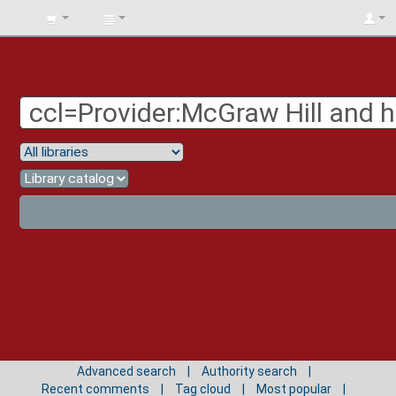
BIBLIOTECA
UNIV.
SURCOLOMBIANA
Advanced search
Authority search
Recent comments
Tag cloud
Most popular