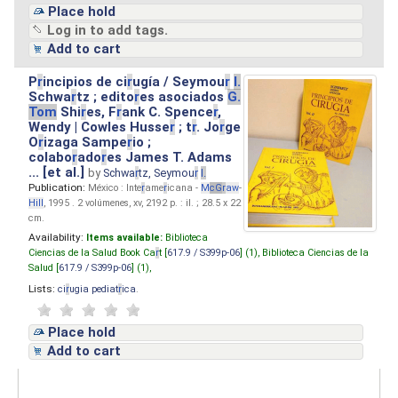
Place hold
Log in to add tags.
Add to cart
P
r
incipios de ci
r
ugía / Seymou
r
I.
Schwa
r
tz ; edito
r
es asociados
G.
Tom
Shi
r
es, F
r
ank C. Spence
r
,
Wendy | Cowles Husse
r
; t
r
. Jo
r
ge
O
r
izaga Sampe
r
io ;
colabo
r
ado
r
es James T. Adams
... [et al.]
by
Schwa
r
tz, Seymou
r
I.
Publication:
México : Inte
r
ame
r
icana -
M
cG
r
aw
-
Hill
, 1995 . 2 volúmenes, xv, 2192 p. : il. ; 28.5 x 22
cm.
Availability:
Items available:
Biblioteca
Ciencias de la Salud Book Ca
r
t [
617.9 / S399p-06
] (1),
Biblioteca Ciencias de la
Salud [
617.9 / S399p-06
] (1),
Lists:
ci
r
ugia pediat
r
ica
.
Place hold
Add to cart