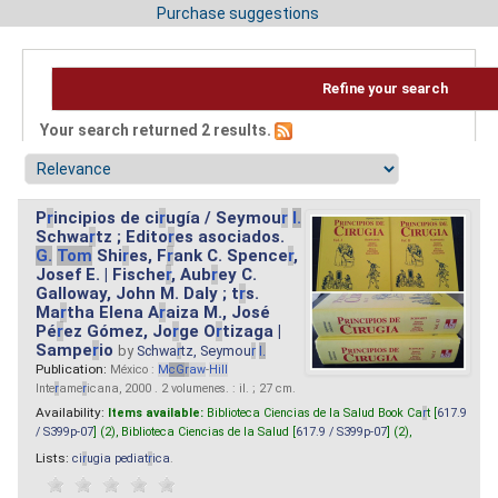
Purchase suggestions
Refine your search
Your search returned 2 results.
P
r
incipios de ci
r
ugía / Seymou
r
I.
Schwa
r
tz ; Edito
r
es asociados.
G.
Tom
Shi
r
es, F
r
ank C. Spence
r
,
Josef E. | Fische
r
, Aub
r
ey C.
Galloway, John M. Daly ; t
r
s.
Ma
r
tha Elena A
r
aiza M., José
Pé
r
ez Gómez, Jo
r
ge O
r
tizaga |
Sampe
r
io
by
Schwa
r
tz, Seymou
r
I.
Publication:
México :
M
cG
r
aw
-
Hill
Inte
r
ame
r
icana, 2000 . 2 volumenes. : il. ; 27 cm.
Availability:
Items available:
Biblioteca Ciencias de la Salud Book Ca
r
t [
617.9
/ S399p-07
] (2),
Biblioteca Ciencias de la Salud [
617.9 / S399p-07
] (2),
Lists:
ci
r
ugia pediat
r
ica
.