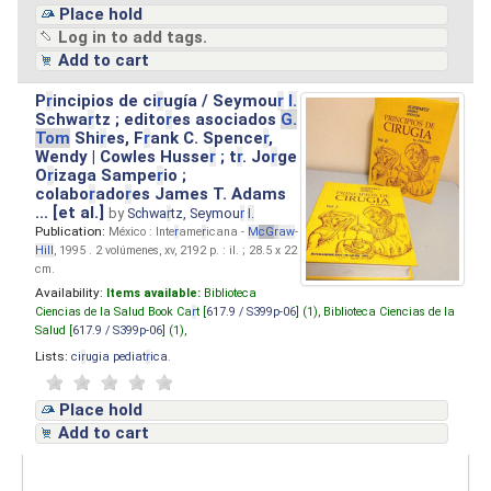
Place hold
Log in to add tags.
Add to cart
P
r
incipios de ci
r
ugía / Seymou
r
I.
Schwa
r
tz ; edito
r
es asociados
G.
Tom
Shi
r
es, F
r
ank C. Spence
r
,
Wendy | Cowles Husse
r
; t
r
. Jo
r
ge
O
r
izaga Sampe
r
io ;
colabo
r
ado
r
es James T. Adams
... [et al.]
by
Schwa
r
tz, Seymou
r
I.
Publication:
México : Inte
r
ame
r
icana -
M
cG
r
aw
-
Hill
, 1995 . 2 volúmenes, xv, 2192 p. : il. ; 28.5 x 22
cm.
Availability:
Items available:
Biblioteca
Ciencias de la Salud Book Ca
r
t [
617.9 / S399p-06
] (1),
Biblioteca Ciencias de la
Salud [
617.9 / S399p-06
] (1),
Lists:
ci
r
ugia pediat
r
ica
.
Place hold
Add to cart