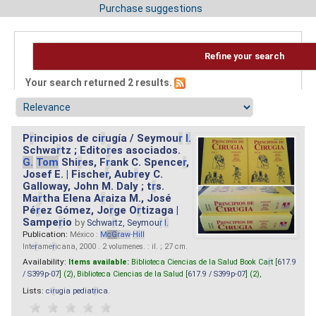
Purchase suggestions
Refine your search
Your search returned 2 results.
P
r
incipios de ci
r
ugía / Seymou
r
I.
Schwa
r
tz ; Edito
r
es asociados.
G.
Tom
Shi
r
es, F
r
ank C. Spence
r
,
Josef E. | Fische
r
, Aub
r
ey C.
Galloway, John M. Daly ; t
r
s.
Ma
r
tha Elena A
r
aiza M., José
Pé
r
ez Gómez, Jo
r
ge O
r
tizaga |
Sampe
r
io
by
Schwa
r
tz, Seymou
r
I.
Publication:
México :
M
cG
r
aw
-
Hill
Inte
r
ame
r
icana, 2000 . 2 volumenes. : il. ; 27 cm.
Availability:
Items available:
Biblioteca Ciencias de la Salud Book Ca
r
t [
617.9
/ S399p-07
] (2),
Biblioteca Ciencias de la Salud [
617.9 / S399p-07
] (2),
Lists:
ci
r
ugia pediat
r
ica
.