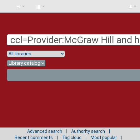
BIBLIOTECA
UNIV.
SURCOLOMBIANA
Advanced search
Authority search
Recent comments
Tag cloud
Most popular