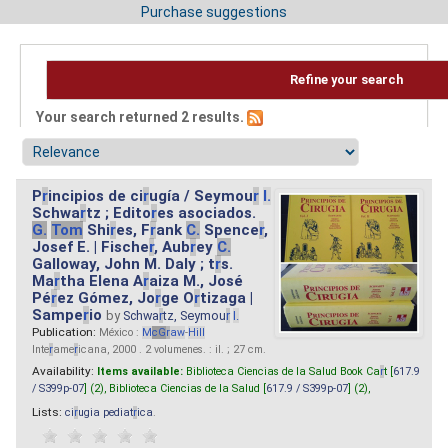
Purchase suggestions
Refine your search
Your search returned 2 results.
P
r
incipios de ci
r
ugía / Seymou
r
I.
Schwa
r
tz ; Edito
r
es asociados.
G.
Tom
Shi
r
es, F
r
ank
C.
Spence
r
,
Josef E. | Fische
r
, Aub
r
ey
C.
Galloway, John M. Daly ; t
r
s.
Ma
r
tha Elena A
r
aiza M., José
Pé
r
ez Gómez, Jo
r
ge O
r
tizaga |
Sampe
r
io
by
Schwa
r
tz, Seymou
r
I.
Publication:
México :
M
cG
r
aw
-
Hill
Inte
r
ame
r
icana, 2000 . 2 volumenes. : il. ; 27 cm.
Availability:
Items available:
Biblioteca Ciencias de la Salud Book Ca
r
t [
617.9
/ S399p-07
] (2),
Biblioteca Ciencias de la Salud [
617.9 / S399p-07
] (2),
Lists:
ci
r
ugia pediat
r
ica
.