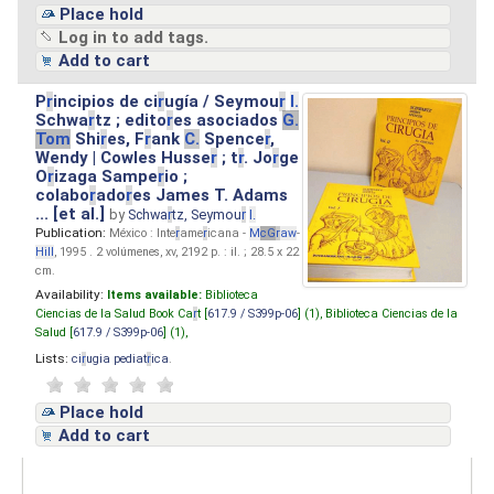
Place hold
Log in to add tags.
Add to cart
P
r
incipios de ci
r
ugía / Seymou
r
I.
Schwa
r
tz ; edito
r
es asociados
G.
Tom
Shi
r
es, F
r
ank
C.
Spence
r
,
Wendy | Cowles Husse
r
; t
r
. Jo
r
ge
O
r
izaga Sampe
r
io ;
colabo
r
ado
r
es James T. Adams
... [et al.]
by
Schwa
r
tz, Seymou
r
I.
Publication:
México : Inte
r
ame
r
icana -
M
cG
r
aw
-
Hill
, 1995 . 2 volúmenes, xv, 2192 p. : il. ; 28.5 x 22
cm.
Availability:
Items available:
Biblioteca
Ciencias de la Salud Book Ca
r
t [
617.9 / S399p-06
] (1),
Biblioteca Ciencias de la
Salud [
617.9 / S399p-06
] (1),
Lists:
ci
r
ugia pediat
r
ica
.
Place hold
Add to cart