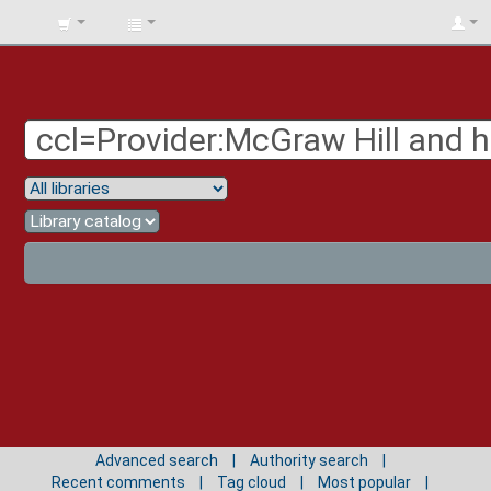
BIBLIOTECA
UNIV.
SURCOLOMBIANA
Advanced search
Authority search
Recent comments
Tag cloud
Most popular