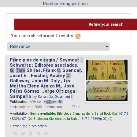
Purchase suggestions
Refine your search
Your search returned 2 results.
P
r
incipios de ci
r
ugía / Seymou
r
I.
Schwa
r
tz ; Edito
r
es asociados.
G.
Tom
Shi
r
es, F
r
ank
C.
Spence
r
,
Josef E. | Fische
r
, Aub
r
ey
C.
Galloway, John M. Daly ; t
r
s.
Ma
r
tha Elena A
r
aiza M., José
Pé
r
ez Gómez, Jo
r
ge O
r
tizaga |
Sampe
r
io
by
Schwa
r
tz, Seymou
r
I.
Publication:
México :
M
cG
r
aw
-
Hill
Inte
r
ame
r
icana, 2000 . 2 volumenes. : il. ; 27 cm.
Availability:
Items available:
Biblioteca Ciencias de la Salud Book Ca
r
t [
617.9
/ S399p-07
] (2),
Biblioteca Ciencias de la Salud [
617.9 / S399p-07
] (2),
Lists:
ci
r
ugia pediat
r
ica
.