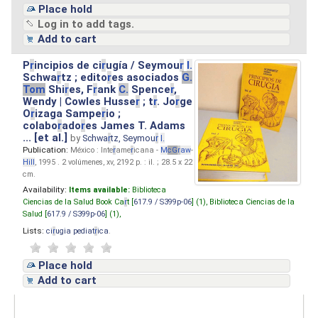
Place hold
Log in to add tags.
Add to cart
P
r
incipios de ci
r
ugía / Seymou
r
I.
Schwa
r
tz ; edito
r
es asociados
G.
Tom
Shi
r
es, F
r
ank
C.
Spence
r
,
Wendy | Cowles Husse
r
; t
r
. Jo
r
ge
O
r
izaga Sampe
r
io ;
colabo
r
ado
r
es James T. Adams
... [et al.]
by
Schwa
r
tz, Seymou
r
I.
Publication:
México : Inte
r
ame
r
icana -
M
cG
r
aw
-
Hill
, 1995 . 2 volúmenes, xv, 2192 p. : il. ; 28.5 x 22
cm.
Availability:
Items available:
Biblioteca
Ciencias de la Salud Book Ca
r
t [
617.9 / S399p-06
] (1),
Biblioteca Ciencias de la
Salud [
617.9 / S399p-06
] (1),
Lists:
ci
r
ugia pediat
r
ica
.
Place hold
Add to cart