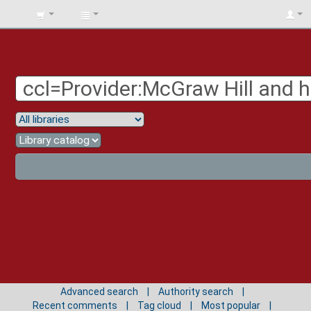
BIBLIOTECA
UNIV.
SURCOLOMBIANA
Advanced search
Authority search
Recent comments
Tag cloud
Most popular