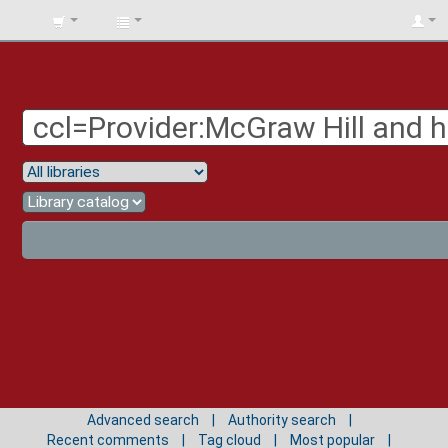
BIBLIOTECA
UNIV.
SURCOLOMBIANA
Advanced search
Authority search
Recent comments
Tag cloud
Most popular