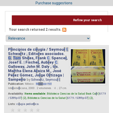
Purchase suggestions
Refine your search
Your search returned 2 results.
P
r
incipios de ci
r
ugía / Seymou
r
I.
Schwa
r
tz ; Edito
r
es asociados.
G.
Tom
Shi
r
es, F
r
ank
C.
Spence
r
,
Josef E. | Fische
r
, Aub
r
ey
C.
Galloway, John M. Daly ; t
r
s.
Ma
r
tha Elena A
r
aiza M., José
Pé
r
ez Gómez, Jo
r
ge O
r
tizaga |
Sampe
r
io
by
Schwa
r
tz, Seymou
r
I.
Publication:
México :
M
cG
r
aw
-
Hill
Inte
r
ame
r
icana, 2000 . 2 volumenes. : il. ; 27 cm.
Availability:
Items available:
Biblioteca Ciencias de la Salud Book Ca
r
t [
617.9
/ S399p-07
] (2),
Biblioteca Ciencias de la Salud [
617.9 / S399p-07
] (2),
Lists:
ci
r
ugia pediat
r
ica
.