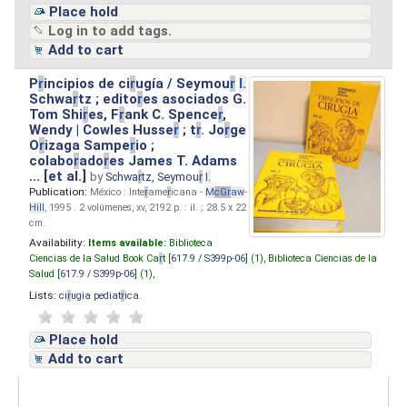
Place hold
Log in to add tags.
Add to cart
P
r
incipios de ci
r
ugía / Seymou
r
I.
Schwa
r
tz ; edito
r
es asociados G.
Tom Shi
r
es, F
r
ank C. Spence
r
,
Wendy | Cowles Husse
r
; t
r
. Jo
r
ge
O
r
izaga Sampe
r
io ;
colabo
r
ado
r
es James T. Adams
... [et al.]
by
Schwa
r
tz, Seymou
r
I.
Publication:
México : Inte
r
ame
r
icana -
M
cG
r
aw
-
Hill
, 1995 . 2 volúmenes, xv, 2192 p. : il. ; 28.5 x 22
cm.
Availability:
Items available:
Biblioteca
Ciencias de la Salud Book Ca
r
t [
617.9 / S399p-06
] (1),
Biblioteca Ciencias de la
Salud [
617.9 / S399p-06
] (1),
Lists:
ci
r
ugia pediat
r
ica
.
Place hold
Add to cart