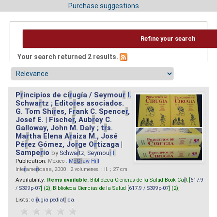
Purchase suggestions
Refine your search
Your search returned 2 results.
P
r
incipios de ci
r
ugía / Seymou
r
I.
Schwa
r
tz ; Edito
r
es asociados.
G. Tom Shi
r
es, F
r
ank C. Spence
r
,
Josef E. | Fische
r
, Aub
r
ey C.
Galloway, John M. Daly ; t
r
s.
Ma
r
tha Elena A
r
aiza M., José
Pé
r
ez Gómez, Jo
r
ge O
r
tizaga |
Sampe
r
io
by
Schwa
r
tz, Seymou
r
I.
Publication:
México :
M
cG
r
aw
-
Hill
Inte
r
ame
r
icana, 2000 . 2 volumenes. : il. ; 27 cm.
Availability:
Items available:
Biblioteca Ciencias de la Salud Book Ca
r
t [
617.9
/ S399p-07
] (2),
Biblioteca Ciencias de la Salud [
617.9 / S399p-07
] (2),
Lists:
ci
r
ugia pediat
r
ica
.