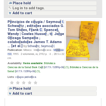
Place hold
Log in to add tags.
Add to cart
P
r
incipios de ci
r
ugía / Seymou
r
I.
Schwa
r
tz ; edito
r
es asociados G.
Tom Shi
r
es, F
r
ank
C.
Spence
r
,
Wendy | Cowles Husse
r
; t
r
. Jo
r
ge
O
r
izaga Sampe
r
io ;
colabo
r
ado
r
es James T. Adams
... [et al.]
by
Schwa
r
tz, Seymou
r
I.
Publication:
México : Inte
r
ame
r
icana -
M
cG
r
aw
-
Hill
, 1995 . 2 volúmenes, xv, 2192 p. : il. ; 28.5 x 22
cm.
Availability:
Items available:
Biblioteca
Ciencias de la Salud Book Ca
r
t [
617.9 / S399p-06
] (1),
Biblioteca Ciencias de la
Salud [
617.9 / S399p-06
] (1),
Lists:
ci
r
ugia pediat
r
ica
.
Place hold
Add to cart