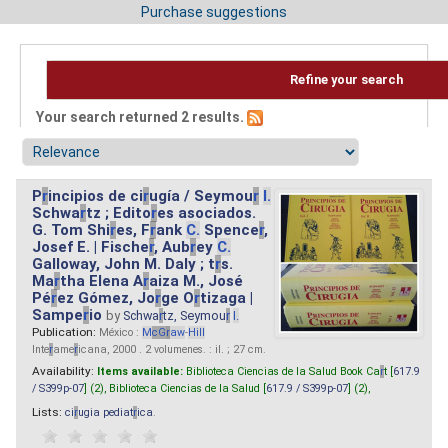
Purchase suggestions
Refine your search
Your search returned 2 results.
P
r
incipios de ci
r
ugía / Seymou
r
I.
Schwa
r
tz ; Edito
r
es asociados.
G. Tom Shi
r
es, F
r
ank
C.
Spence
r
,
Josef E. | Fische
r
, Aub
r
ey
C.
Galloway, John M. Daly ; t
r
s.
Ma
r
tha Elena A
r
aiza M., José
Pé
r
ez Gómez, Jo
r
ge O
r
tizaga |
Sampe
r
io
by
Schwa
r
tz, Seymou
r
I.
Publication:
México :
M
cG
r
aw
-
Hill
Inte
r
ame
r
icana, 2000 . 2 volumenes. : il. ; 27 cm.
Availability:
Items available:
Biblioteca Ciencias de la Salud Book Ca
r
t [
617.9
/ S399p-07
] (2),
Biblioteca Ciencias de la Salud [
617.9 / S399p-07
] (2),
Lists:
ci
r
ugia pediat
r
ica
.