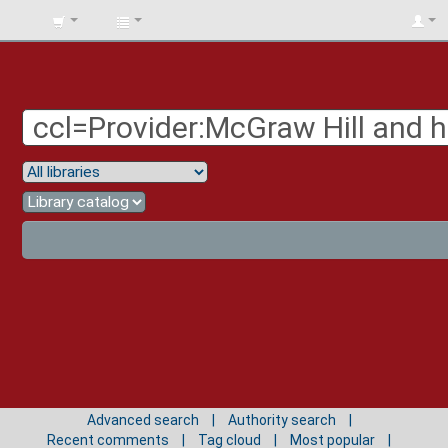
BIBLIOTECA
UNIV.
SURCOLOMBIANA
Advanced search
Authority search
Recent comments
Tag cloud
Most popular