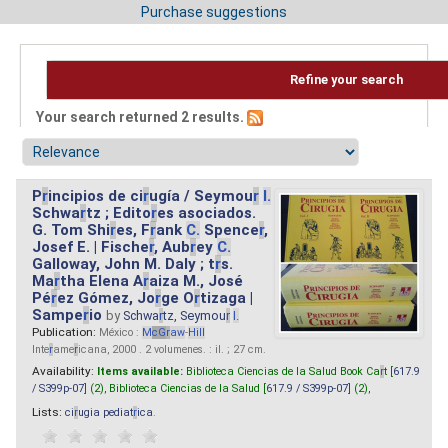
Purchase suggestions
Refine your search
Your search returned 2 results.
P
r
incipios de ci
r
ugía / Seymou
r
I.
Schwa
r
tz ; Edito
r
es asociados.
G. Tom Shi
r
es, F
r
ank
C.
Spence
r
,
Josef E. | Fische
r
, Aub
r
ey
C.
Galloway, John M. Daly ; t
r
s.
Ma
r
tha Elena A
r
aiza M., José
Pé
r
ez Gómez, Jo
r
ge O
r
tizaga |
Sampe
r
io
by
Schwa
r
tz, Seymou
r
I.
Publication:
México :
M
cG
r
aw
-
Hill
Inte
r
ame
r
icana, 2000 . 2 volumenes. : il. ; 27 cm.
Availability:
Items available:
Biblioteca Ciencias de la Salud Book Ca
r
t [
617.9
/ S399p-07
] (2),
Biblioteca Ciencias de la Salud [
617.9 / S399p-07
] (2),
Lists:
ci
r
ugia pediat
r
ica
.