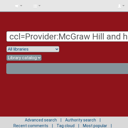
BIBLIOTECA
UNIV.
SURCOLOMBIANA
Advanced search
Authority search
Recent comments
Tag cloud
Most popular