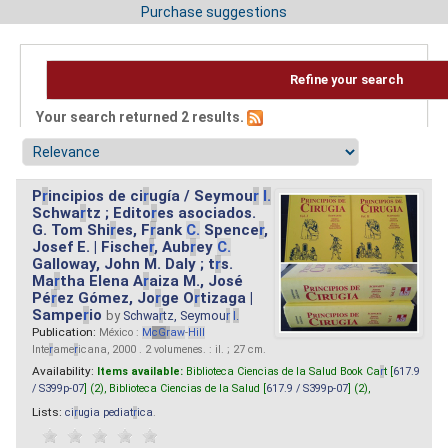
Purchase suggestions
Refine your search
Your search returned 2 results.
P
r
incipios de ci
r
ugía / Seymou
r
I.
Schwa
r
tz ; Edito
r
es asociados.
G. Tom Shi
r
es, F
r
ank
C.
Spence
r
,
Josef E. | Fische
r
, Aub
r
ey
C.
Galloway, John M. Daly ; t
r
s.
Ma
r
tha Elena A
r
aiza M., José
Pé
r
ez Gómez, Jo
r
ge O
r
tizaga |
Sampe
r
io
by
Schwa
r
tz, Seymou
r
I.
Publication:
México :
M
cG
r
aw
-
Hill
Inte
r
ame
r
icana, 2000 . 2 volumenes. : il. ; 27 cm.
Availability:
Items available:
Biblioteca Ciencias de la Salud Book Ca
r
t [
617.9
/ S399p-07
] (2),
Biblioteca Ciencias de la Salud [
617.9 / S399p-07
] (2),
Lists:
ci
r
ugia pediat
r
ica
.