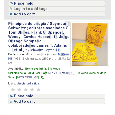
Place hold
Log in to add tags.
Add to cart
P
r
incipios de ci
r
ugía / Seymou
r
I.
Schwa
r
tz ; edito
r
es asociados G.
Tom Shi
r
es, F
r
ank
C.
Spence
r
,
Wendy | Cowles Husse
r
; t
r
. Jo
r
ge
O
r
izaga Sampe
r
io ;
colabo
r
ado
r
es James T. Adams
... [et al.]
by
Schwa
r
tz, Seymou
r
I.
Publication:
México : Inte
r
ame
r
icana -
M
cG
r
aw
-
Hill
, 1995 . 2 volúmenes, xv, 2192 p. : il. ; 28.5 x 22
cm.
Availability:
Items available:
Biblioteca
Ciencias de la Salud Book Ca
r
t [
617.9 / S399p-06
] (1),
Biblioteca Ciencias de la
Salud [
617.9 / S399p-06
] (1),
Lists:
ci
r
ugia pediat
r
ica
.
Place hold
Add to cart