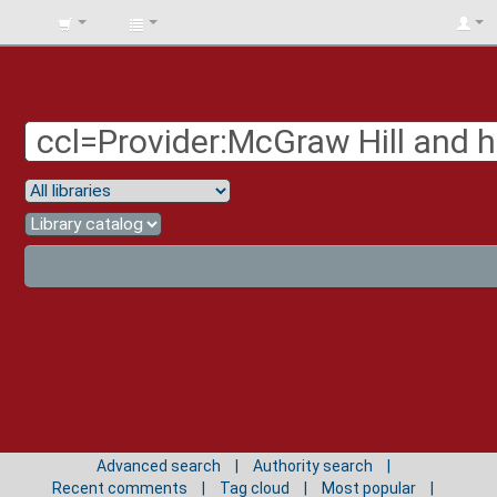
BIBLIOTECA
UNIV.
SURCOLOMBIANA
Advanced search
Authority search
Recent comments
Tag cloud
Most popular