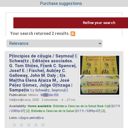
Purchase suggestions
Refine your search
Your search returned 2 results.
P
r
incipios de ci
r
ugía / Seymou
r
I.
Schwa
r
tz ; Edito
r
es asociados.
G. Tom Shi
r
es, F
r
ank C. Spence
r
,
Josef E. | Fische
r
, Aub
r
ey C.
Galloway, John M. Daly ; t
r
s.
Ma
r
tha Elena A
r
aiza M., José
Pé
r
ez Gómez, Jo
r
ge O
r
tizaga |
Sampe
r
io
by
Schwa
r
tz, Seymou
r
I.
Publication:
México :
M
cG
r
aw
-
Hill
Inte
r
ame
r
icana, 2000 . 2 volumenes. : il. ; 27 cm.
Availability:
Items available:
Biblioteca Ciencias de la Salud Book Ca
r
t [
617.9
/ S399p-07
] (2),
Biblioteca Ciencias de la Salud [
617.9 / S399p-07
] (2),
Lists:
ci
r
ugia pediat
r
ica
.