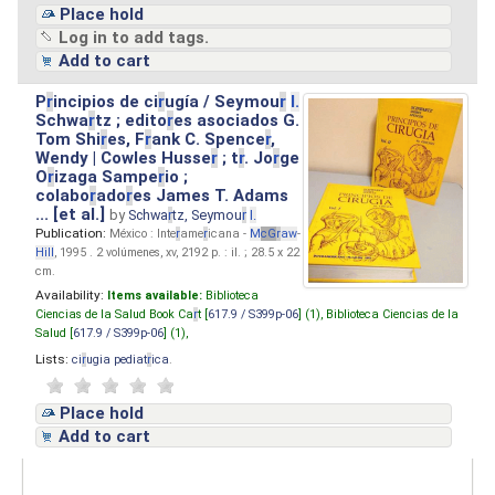
Place hold
Log in to add tags.
Add to cart
P
r
incipios de ci
r
ugía / Seymou
r
I.
Schwa
r
tz ; edito
r
es asociados G.
Tom Shi
r
es, F
r
ank C. Spence
r
,
Wendy | Cowles Husse
r
; t
r
. Jo
r
ge
O
r
izaga Sampe
r
io ;
colabo
r
ado
r
es James T. Adams
... [et al.]
by
Schwa
r
tz, Seymou
r
I.
Publication:
México : Inte
r
ame
r
icana -
M
cG
r
aw
-
Hill
, 1995 . 2 volúmenes, xv, 2192 p. : il. ; 28.5 x 22
cm.
Availability:
Items available:
Biblioteca
Ciencias de la Salud Book Ca
r
t [
617.9 / S399p-06
] (1),
Biblioteca Ciencias de la
Salud [
617.9 / S399p-06
] (1),
Lists:
ci
r
ugia pediat
r
ica
.
Place hold
Add to cart