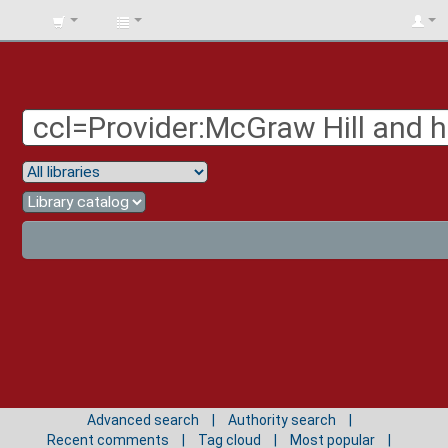
BIBLIOTECA
UNIV.
SURCOLOMBIANA
Advanced search
Authority search
Recent comments
Tag cloud
Most popular