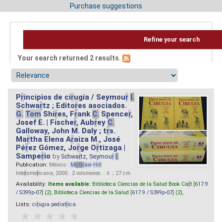
Purchase suggestions
Refine your search
Your search returned 2 results.
P
r
incipios de ci
r
ugía / Seymou
r
I.
Schwa
r
tz ; Edito
r
es asociados.
G.
Tom
Shi
r
es, F
r
ank
C.
Spence
r
,
Josef E. | Fische
r
, Aub
r
ey
C.
Galloway, John M. Daly ; t
r
s.
Ma
r
tha Elena A
r
aiza M., José
Pé
r
ez Gómez, Jo
r
ge O
r
tizaga |
Sampe
r
io
by
Schwa
r
tz, Seymou
r
I.
Publication:
México :
M
cG
r
aw
-
Hill
Inte
r
ame
r
icana, 2000 . 2 volumenes. : il. ; 27 cm.
Availability:
Items available:
Biblioteca Ciencias de la Salud Book Ca
r
t [
617.9
/ S399p-07
] (2),
Biblioteca Ciencias de la Salud [
617.9 / S399p-07
] (2),
Lists:
ci
r
ugia pediat
r
ica
.