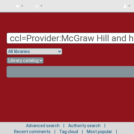
BIBLIOTECA
UNIV.
SURCOLOMBIANA
Advanced search
Authority search
Recent comments
Tag cloud
Most popular