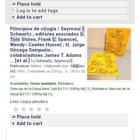
Place hold
Log in to add tags.
Add to cart
P
r
incipios de ci
r
ugía / Seymou
r
I.
Schwa
r
tz ; edito
r
es asociados
G.
Tom
Shi
r
es, F
r
ank
C.
Spence
r
,
Wendy | Cowles Husse
r
; t
r
. Jo
r
ge
O
r
izaga Sampe
r
io ;
colabo
r
ado
r
es James T. Adams
... [et al.]
by
Schwa
r
tz, Seymou
r
I.
Publication:
México : Inte
r
ame
r
icana -
M
cG
r
aw
-
Hill
, 1995 . 2 volúmenes, xv, 2192 p. : il. ; 28.5 x 22
cm.
Availability:
Items available:
Biblioteca
Ciencias de la Salud Book Ca
r
t [
617.9 / S399p-06
] (1),
Biblioteca Ciencias de la
Salud [
617.9 / S399p-06
] (1),
Lists:
ci
r
ugia pediat
r
ica
.
Place hold
Add to cart