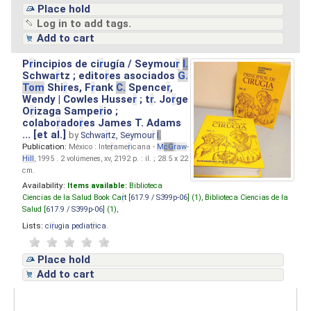
Place hold
Log in to add tags.
Add to cart
P
r
incipios de ci
r
ugía / Seymou
r
I.
Schwa
r
tz ; edito
r
es asociados
G.
Tom
Shi
r
es, F
r
ank
C.
Spence
r
,
Wendy | Cowles Husse
r
; t
r
. Jo
r
ge
O
r
izaga Sampe
r
io ;
colabo
r
ado
r
es James T. Adams
... [et al.]
by
Schwa
r
tz, Seymou
r
I.
Publication:
México : Inte
r
ame
r
icana -
M
cG
r
aw
-
Hill
, 1995 . 2 volúmenes, xv, 2192 p. : il. ; 28.5 x 22
cm.
Availability:
Items available:
Biblioteca
Ciencias de la Salud Book Ca
r
t [
617.9 / S399p-06
] (1),
Biblioteca Ciencias de la
Salud [
617.9 / S399p-06
] (1),
Lists:
ci
r
ugia pediat
r
ica
.
Place hold
Add to cart