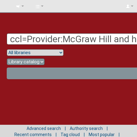
BIBLIOTECA
UNIV.
SURCOLOMBIANA
Advanced search
Authority search
Recent comments
Tag cloud
Most popular