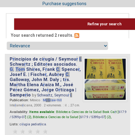
Purchase suggestions
Refine your search
Your search returned 2 results.
P
r
incipios de ci
r
ugía / Seymou
r
I.
Schwa
r
tz ; Edito
r
es asociados.
G.
Tom
Shi
r
es, F
r
ank
C.
Spence
r
,
Josef E. | Fische
r
, Aub
r
ey
C.
Galloway, John M. Daly ; t
r
s.
Ma
r
tha Elena A
r
aiza M., José
Pé
r
ez Gómez, Jo
r
ge O
r
tizaga |
Sampe
r
io
by
Schwa
r
tz, Seymou
r
I.
Publication:
México :
M
cG
r
aw
-
Hill
Inte
r
ame
r
icana, 2000 . 2 volumenes. : il. ; 27 cm.
Availability:
Items available:
Biblioteca Ciencias de la Salud Book Ca
r
t [
617.9
/ S399p-07
] (2),
Biblioteca Ciencias de la Salud [
617.9 / S399p-07
] (2),
Lists:
ci
r
ugia pediat
r
ica
.