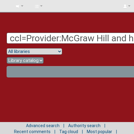
BIBLIOTECA
UNIV.
SURCOLOMBIANA
Advanced search
Authority search
Recent comments
Tag cloud
Most popular