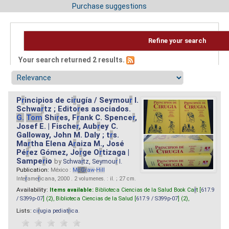
Purchase suggestions
Refine your search
Your search returned 2 results.
P
r
incipios de ci
r
ugía / Seymou
r
I.
Schwa
r
tz ; Edito
r
es asociados.
G.
Tom
Shi
r
es, F
r
ank C. Spence
r
,
Josef E. | Fische
r
, Aub
r
ey C.
Galloway, John M. Daly ; t
r
s.
Ma
r
tha Elena A
r
aiza M., José
Pé
r
ez Gómez, Jo
r
ge O
r
tizaga |
Sampe
r
io
by
Schwa
r
tz, Seymou
r
I.
Publication:
México :
M
cG
r
aw
-
Hill
Inte
r
ame
r
icana, 2000 . 2 volumenes. : il. ; 27 cm.
Availability:
Items available:
Biblioteca Ciencias de la Salud Book Ca
r
t [
617.9
/ S399p-07
] (2),
Biblioteca Ciencias de la Salud [
617.9 / S399p-07
] (2),
Lists:
ci
r
ugia pediat
r
ica
.