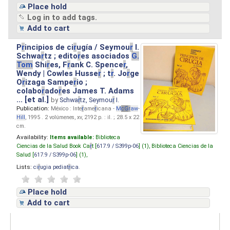
Place hold
Log in to add tags.
Add to cart
P
r
incipios de ci
r
ugía / Seymou
r
I.
Schwa
r
tz ; edito
r
es asociados
G.
Tom
Shi
r
es, F
r
ank C. Spence
r
,
Wendy | Cowles Husse
r
; t
r
. Jo
r
ge
O
r
izaga Sampe
r
io ;
colabo
r
ado
r
es James T. Adams
... [et al.]
by
Schwa
r
tz, Seymou
r
I.
Publication:
México : Inte
r
ame
r
icana -
M
cG
r
aw
-
Hill
, 1995 . 2 volúmenes, xv, 2192 p. : il. ; 28.5 x 22
cm.
Availability:
Items available:
Biblioteca
Ciencias de la Salud Book Ca
r
t [
617.9 / S399p-06
] (1),
Biblioteca Ciencias de la
Salud [
617.9 / S399p-06
] (1),
Lists:
ci
r
ugia pediat
r
ica
.
Place hold
Add to cart