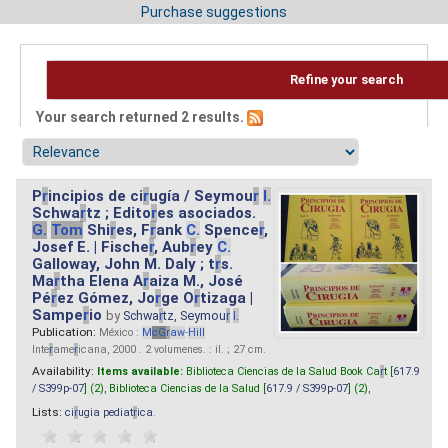
Purchase suggestions
Refine your search
Your search returned 2 results.
P
r
incipios de ci
r
ugía / Seymou
r
I.
Schwa
r
tz ; Edito
r
es asociados.
G.
Tom
Shi
r
es, F
r
ank
C.
Spence
r
,
Josef E. | Fische
r
, Aub
r
ey
C.
Galloway, John M. Daly ; t
r
s.
Ma
r
tha Elena A
r
aiza M., José
Pé
r
ez Gómez, Jo
r
ge O
r
tizaga |
Sampe
r
io
by
Schwa
r
tz, Seymou
r
I.
Publication:
México :
M
cG
r
aw
-
Hill
Inte
r
ame
r
icana, 2000 . 2 volumenes. : il. ; 27 cm.
Availability:
Items available:
Biblioteca Ciencias de la Salud Book Ca
r
t [
617.9
/ S399p-07
] (2),
Biblioteca Ciencias de la Salud [
617.9 / S399p-07
] (2),
Lists:
ci
r
ugia pediat
r
ica
.