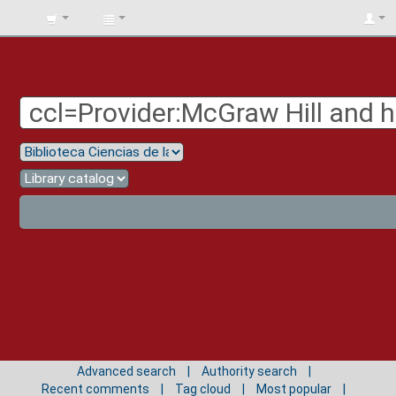
BIBLIOTECA
UNIV.
SURCOLOMBIANA
Advanced search
Authority search
Recent comments
Tag cloud
Most popular