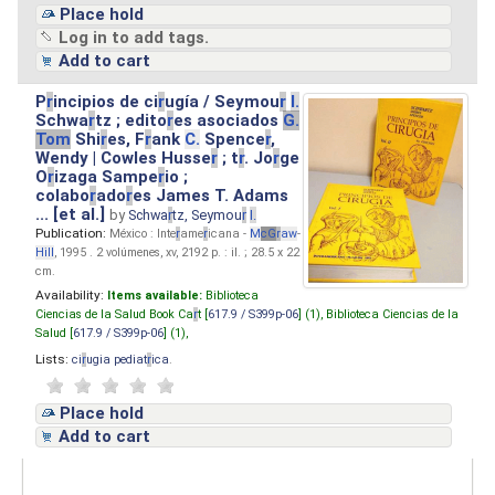
Place hold
Log in to add tags.
Add to cart
P
r
incipios de ci
r
ugía / Seymou
r
I.
Schwa
r
tz ; edito
r
es asociados
G.
Tom
Shi
r
es, F
r
ank
C.
Spence
r
,
Wendy | Cowles Husse
r
; t
r
. Jo
r
ge
O
r
izaga Sampe
r
io ;
colabo
r
ado
r
es James T. Adams
... [et al.]
by
Schwa
r
tz, Seymou
r
I.
Publication:
México : Inte
r
ame
r
icana -
M
cG
r
aw
-
Hill
, 1995 . 2 volúmenes, xv, 2192 p. : il. ; 28.5 x 22
cm.
Availability:
Items available:
Biblioteca
Ciencias de la Salud Book Ca
r
t [
617.9 / S399p-06
] (1),
Biblioteca Ciencias de la
Salud [
617.9 / S399p-06
] (1),
Lists:
ci
r
ugia pediat
r
ica
.
Place hold
Add to cart