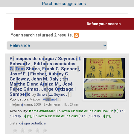
Purchase suggestions
Refine your search
Your search returned 2 results.
P
r
incipios de ci
r
ugía / Seymou
r
I.
Schwa
r
tz ; Edito
r
es asociados.
G.
Tom
Shi
r
es, F
r
ank C. Spence
r
,
Josef E. | Fische
r
, Aub
r
ey C.
Galloway, John M. Daly ; t
r
s.
Ma
r
tha Elena A
r
aiza M., José
Pé
r
ez Gómez, Jo
r
ge O
r
tizaga |
Sampe
r
io
by
Schwa
r
tz, Seymou
r
I.
Publication:
México :
M
cG
r
aw
-
Hill
Inte
r
ame
r
icana, 2000 . 2 volumenes. : il. ; 27 cm.
Availability:
Items available:
Biblioteca Ciencias de la Salud Book Ca
r
t [
617.9
/ S399p-07
] (2),
Biblioteca Ciencias de la Salud [
617.9 / S399p-07
] (2),
Lists:
ci
r
ugia pediat
r
ica
.