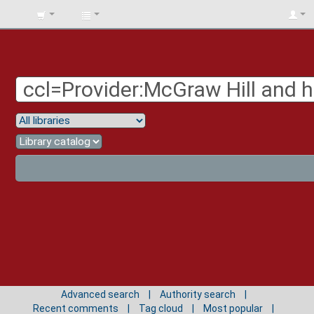
BIBLIOTECA
UNIV.
SURCOLOMBIANA
Advanced search
Authority search
Recent comments
Tag cloud
Most popular