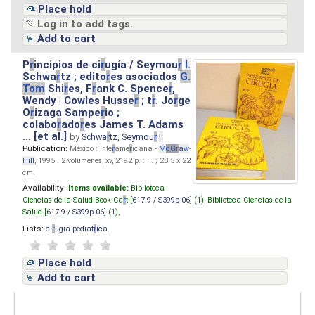
Place hold
Log in to add tags.
Add to cart
P
r
incipios de ci
r
ugía / Seymou
r
I.
Schwa
r
tz ; edito
r
es asociados
G.
Tom
Shi
r
es, F
r
ank C. Spence
r
,
Wendy | Cowles Husse
r
; t
r
. Jo
r
ge
O
r
izaga Sampe
r
io ;
colabo
r
ado
r
es James T. Adams
... [et al.]
by
Schwa
r
tz, Seymou
r
I.
Publication:
México : Inte
r
ame
r
icana -
M
cG
r
aw
-
Hill
, 1995 . 2 volúmenes, xv, 2192 p. : il. ; 28.5 x 22
cm.
Availability:
Items available:
Biblioteca
Ciencias de la Salud Book Ca
r
t [
617.9 / S399p-06
] (1),
Biblioteca Ciencias de la
Salud [
617.9 / S399p-06
] (1),
Lists:
ci
r
ugia pediat
r
ica
.
Place hold
Add to cart