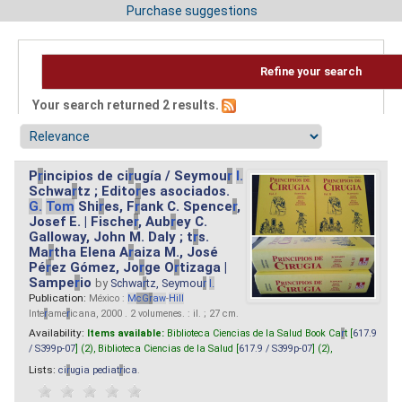
Purchase suggestions
Refine your search
Your search returned 2 results.
P
r
incipios de ci
r
ugía / Seymou
r
I.
Schwa
r
tz ; Edito
r
es asociados.
G.
Tom
Shi
r
es, F
r
ank C. Spence
r
,
Josef E. | Fische
r
, Aub
r
ey C.
Galloway, John M. Daly ; t
r
s.
Ma
r
tha Elena A
r
aiza M., José
Pé
r
ez Gómez, Jo
r
ge O
r
tizaga |
Sampe
r
io
by
Schwa
r
tz, Seymou
r
I.
Publication:
México :
M
cG
r
aw
-
Hill
Inte
r
ame
r
icana, 2000 . 2 volumenes. : il. ; 27 cm.
Availability:
Items available:
Biblioteca Ciencias de la Salud Book Ca
r
t [
617.9
/ S399p-07
] (2),
Biblioteca Ciencias de la Salud [
617.9 / S399p-07
] (2),
Lists:
ci
r
ugia pediat
r
ica
.