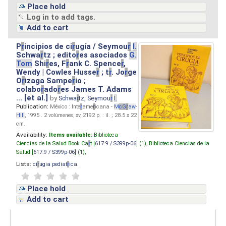
Place hold
Log in to add tags.
Add to cart
P
r
incipios de ci
r
ugía / Seymou
r
I.
Schwa
r
tz ; edito
r
es asociados
G.
Tom
Shi
r
es, F
r
ank C. Spence
r
,
Wendy | Cowles Husse
r
; t
r
. Jo
r
ge
O
r
izaga Sampe
r
io ;
colabo
r
ado
r
es James T. Adams
... [et al.]
by
Schwa
r
tz, Seymou
r
I.
Publication:
México : Inte
r
ame
r
icana -
M
cG
r
aw
-
Hill
, 1995 . 2 volúmenes, xv, 2192 p. : il. ; 28.5 x 22
cm.
Availability:
Items available:
Biblioteca
Ciencias de la Salud Book Ca
r
t [
617.9 / S399p-06
] (1),
Biblioteca Ciencias de la
Salud [
617.9 / S399p-06
] (1),
Lists:
ci
r
ugia pediat
r
ica
.
Place hold
Add to cart