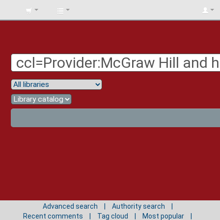
BIBLIOTECA
UNIV.
SURCOLOMBIANA
Advanced search
Authority search
Recent comments
Tag cloud
Most popular