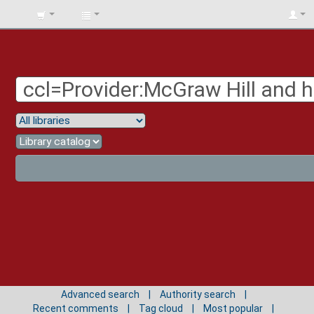
BIBLIOTECA
UNIV.
SURCOLOMBIANA
Advanced search
Authority search
Recent comments
Tag cloud
Most popular