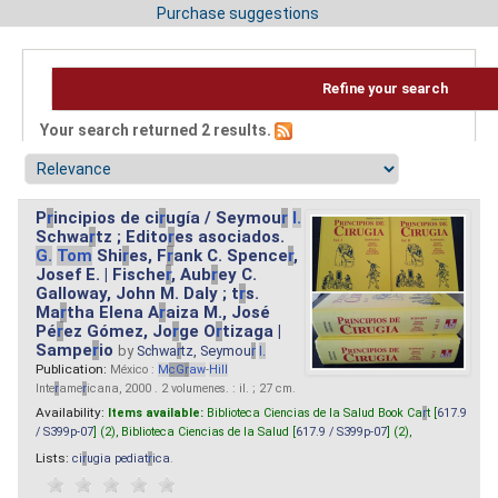
Purchase suggestions
Refine your search
Your search returned 2 results.
P
r
incipios de ci
r
ugía / Seymou
r
I.
Schwa
r
tz ; Edito
r
es asociados.
G.
Tom
Shi
r
es, F
r
ank C. Spence
r
,
Josef E. | Fische
r
, Aub
r
ey C.
Galloway, John M. Daly ; t
r
s.
Ma
r
tha Elena A
r
aiza M., José
Pé
r
ez Gómez, Jo
r
ge O
r
tizaga |
Sampe
r
io
by
Schwa
r
tz, Seymou
r
I.
Publication:
México :
M
cG
r
aw
-
Hill
Inte
r
ame
r
icana, 2000 . 2 volumenes. : il. ; 27 cm.
Availability:
Items available:
Biblioteca Ciencias de la Salud Book Ca
r
t [
617.9
/ S399p-07
] (2),
Biblioteca Ciencias de la Salud [
617.9 / S399p-07
] (2),
Lists:
ci
r
ugia pediat
r
ica
.