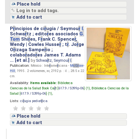
Place hold
Log in to add tags.
Add to cart
P
r
incipios de ci
r
ugía / Seymou
r
I.
Schwa
r
tz ; edito
r
es asociados
G.
Tom
Shi
r
es, F
r
ank C. Spence
r
,
Wendy | Cowles Husse
r
; t
r
. Jo
r
ge
O
r
izaga Sampe
r
io ;
colabo
r
ado
r
es James T. Adams
... [et al.]
by
Schwa
r
tz, Seymou
r
I.
Publication:
México : Inte
r
ame
r
icana -
M
cG
r
aw
-
Hill
, 1995 . 2 volúmenes, xv, 2192 p. : il. ; 28.5 x 22
cm.
Availability:
Items available:
Biblioteca
Ciencias de la Salud Book Ca
r
t [
617.9 / S399p-06
] (1),
Biblioteca Ciencias de la
Salud [
617.9 / S399p-06
] (1),
Lists:
ci
r
ugia pediat
r
ica
.
Place hold
Add to cart