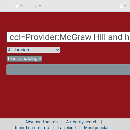
BIBLIOTECA
UNIV.
SURCOLOMBIANA
Advanced search
Authority search
Recent comments
Tag cloud
Most popular