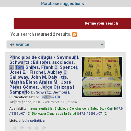
Purchase suggestions
Refine your search
Your search returned 2 results.
P
r
incipios de ci
r
ugía / Seymou
r
I.
Schwa
r
tz ; Edito
r
es asociados.
G.
Tom
Shi
r
es, F
r
ank
C.
Spence
r
,
Josef E. | Fische
r
, Aub
r
ey
C.
Galloway, John M. Daly ; t
r
s.
Ma
r
tha Elena A
r
aiza M., José
Pé
r
ez Gómez, Jo
r
ge O
r
tizaga |
Sampe
r
io
by
Schwa
r
tz, Seymou
r
I.
Publication:
México :
M
cG
r
aw
-
Hill
Inte
r
ame
r
icana, 2000 . 2 volumenes. : il. ; 27 cm.
Availability:
Items available:
Biblioteca Ciencias de la Salud Book Ca
r
t [
617.9
/ S399p-07
] (2),
Biblioteca Ciencias de la Salud [
617.9 / S399p-07
] (2),
Lists:
ci
r
ugia pediat
r
ica
.