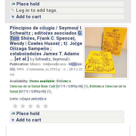
Place hold
Log in to add tags.
Add to cart
P
r
incipios de ci
r
ugía / Seymou
r
I.
Schwa
r
tz ; edito
r
es asociados
G.
Tom
Shi
r
es, F
r
ank
C.
Spence
r
,
Wendy | Cowles Husse
r
; t
r
. Jo
r
ge
O
r
izaga Sampe
r
io ;
colabo
r
ado
r
es James T. Adams
... [et al.]
by
Schwa
r
tz, Seymou
r
I.
Publication:
México : Inte
r
ame
r
icana -
M
cG
r
aw
-
Hill
, 1995 . 2 volúmenes, xv, 2192 p. : il. ; 28.5 x 22
cm.
Availability:
Items available:
Biblioteca
Ciencias de la Salud Book Ca
r
t [
617.9 / S399p-06
] (1),
Biblioteca Ciencias de la
Salud [
617.9 / S399p-06
] (1),
Lists:
ci
r
ugia pediat
r
ica
.
Place hold
Add to cart