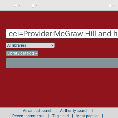
BIBLIOTECA
UNIV.
SURCOLOMBIANA
Advanced search
Authority search
Recent comments
Tag cloud
Most popular