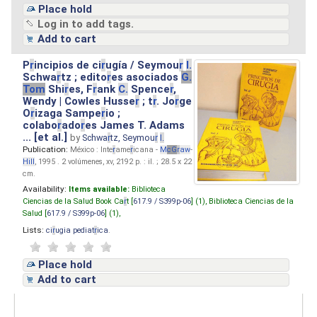
Place hold
Log in to add tags.
Add to cart
P
r
incipios de ci
r
ugía / Seymou
r
I.
Schwa
r
tz ; edito
r
es asociados
G.
Tom
Shi
r
es, F
r
ank
C.
Spence
r
,
Wendy | Cowles Husse
r
; t
r
. Jo
r
ge
O
r
izaga Sampe
r
io ;
colabo
r
ado
r
es James T. Adams
... [et al.]
by
Schwa
r
tz, Seymou
r
I.
Publication:
México : Inte
r
ame
r
icana -
M
cG
r
aw
-
Hill
, 1995 . 2 volúmenes, xv, 2192 p. : il. ; 28.5 x 22
cm.
Availability:
Items available:
Biblioteca
Ciencias de la Salud Book Ca
r
t [
617.9 / S399p-06
] (1),
Biblioteca Ciencias de la
Salud [
617.9 / S399p-06
] (1),
Lists:
ci
r
ugia pediat
r
ica
.
Place hold
Add to cart