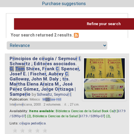
Purchase suggestions
Refine your search
Your search returned 2 results.
P
r
incipios de ci
r
ugía / Seymou
r
I.
Schwa
r
tz ; Edito
r
es asociados.
G.
Tom
Shi
r
es, F
r
ank
C.
Spence
r
,
Josef E. | Fische
r
, Aub
r
ey
C.
Galloway, John M. Daly ; t
r
s.
Ma
r
tha Elena A
r
aiza M., José
Pé
r
ez Gómez, Jo
r
ge O
r
tizaga |
Sampe
r
io
by
Schwa
r
tz, Seymou
r
I.
Publication:
México :
M
cG
r
aw
-
Hill
Inte
r
ame
r
icana, 2000 . 2 volumenes. : il. ; 27 cm.
Availability:
Items available:
Biblioteca Ciencias de la Salud Book Ca
r
t [
617.9
/ S399p-07
] (2),
Biblioteca Ciencias de la Salud [
617.9 / S399p-07
] (2),
Lists:
ci
r
ugia pediat
r
ica
.