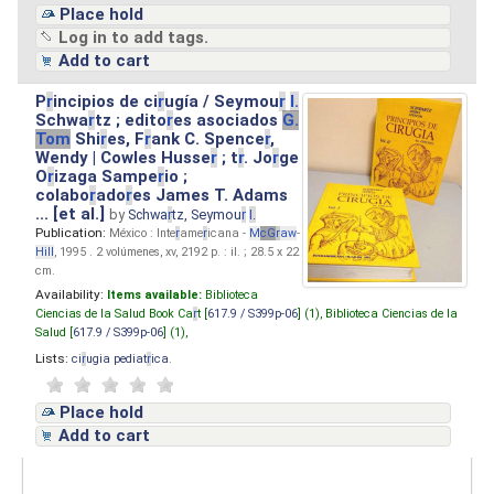
Place hold
Log in to add tags.
Add to cart
P
r
incipios de ci
r
ugía / Seymou
r
I.
Schwa
r
tz ; edito
r
es asociados
G.
Tom
Shi
r
es, F
r
ank C. Spence
r
,
Wendy | Cowles Husse
r
; t
r
. Jo
r
ge
O
r
izaga Sampe
r
io ;
colabo
r
ado
r
es James T. Adams
... [et al.]
by
Schwa
r
tz, Seymou
r
I.
Publication:
México : Inte
r
ame
r
icana -
M
cG
r
aw
-
Hill
, 1995 . 2 volúmenes, xv, 2192 p. : il. ; 28.5 x 22
cm.
Availability:
Items available:
Biblioteca
Ciencias de la Salud Book Ca
r
t [
617.9 / S399p-06
] (1),
Biblioteca Ciencias de la
Salud [
617.9 / S399p-06
] (1),
Lists:
ci
r
ugia pediat
r
ica
.
Place hold
Add to cart