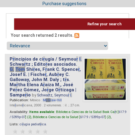
Purchase suggestions
Refine your search
Your search returned 2 results.
P
r
incipios de ci
r
ugía / Seymou
r
I.
Schwa
r
tz ; Edito
r
es asociados.
G.
Tom
Shi
r
es, F
r
ank C. Spence
r
,
Josef E. | Fische
r
, Aub
r
ey C.
Galloway, John M. Daly ; t
r
s.
Ma
r
tha Elena A
r
aiza M., José
Pé
r
ez Gómez, Jo
r
ge O
r
tizaga |
Sampe
r
io
by
Schwa
r
tz, Seymou
r
I.
Publication:
México :
M
cG
r
aw
-
Hill
Inte
r
ame
r
icana, 2000 . 2 volumenes. : il. ; 27 cm.
Availability:
Items available:
Biblioteca Ciencias de la Salud Book Ca
r
t [
617.9
/ S399p-07
] (2),
Biblioteca Ciencias de la Salud [
617.9 / S399p-07
] (2),
Lists:
ci
r
ugia pediat
r
ica
.