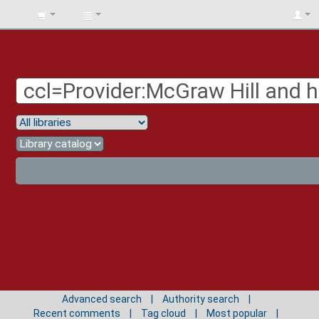
BIBLIOTECA
UNIV.
SURCOLOMBIANA
Advanced search
Authority search
Recent comments
Tag cloud
Most popular