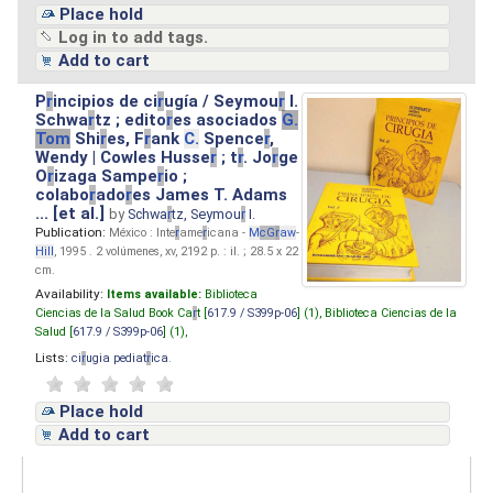
Place hold
Log in to add tags.
Add to cart
P
r
incipios de ci
r
ugía / Seymou
r
I.
Schwa
r
tz ; edito
r
es asociados
G.
Tom
Shi
r
es, F
r
ank
C.
Spence
r
,
Wendy | Cowles Husse
r
; t
r
. Jo
r
ge
O
r
izaga Sampe
r
io ;
colabo
r
ado
r
es James T. Adams
... [et al.]
by
Schwa
r
tz, Seymou
r
I.
Publication:
México : Inte
r
ame
r
icana -
M
cG
r
aw
-
Hill
, 1995 . 2 volúmenes, xv, 2192 p. : il. ; 28.5 x 22
cm.
Availability:
Items available:
Biblioteca
Ciencias de la Salud Book Ca
r
t [
617.9 / S399p-06
] (1),
Biblioteca Ciencias de la
Salud [
617.9 / S399p-06
] (1),
Lists:
ci
r
ugia pediat
r
ica
.
Place hold
Add to cart