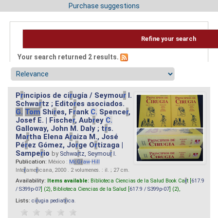
Purchase suggestions
Refine your search
Your search returned 2 results.
P
r
incipios de ci
r
ugía / Seymou
r
I.
Schwa
r
tz ; Edito
r
es asociados.
G.
Tom
Shi
r
es, F
r
ank
C.
Spence
r
,
Josef E. | Fische
r
, Aub
r
ey
C.
Galloway, John M. Daly ; t
r
s.
Ma
r
tha Elena A
r
aiza M., José
Pé
r
ez Gómez, Jo
r
ge O
r
tizaga |
Sampe
r
io
by
Schwa
r
tz, Seymou
r
I.
Publication:
México :
M
cG
r
aw
-
Hill
Inte
r
ame
r
icana, 2000 . 2 volumenes. : il. ; 27 cm.
Availability:
Items available:
Biblioteca Ciencias de la Salud Book Ca
r
t [
617.9
/ S399p-07
] (2),
Biblioteca Ciencias de la Salud [
617.9 / S399p-07
] (2),
Lists:
ci
r
ugia pediat
r
ica
.