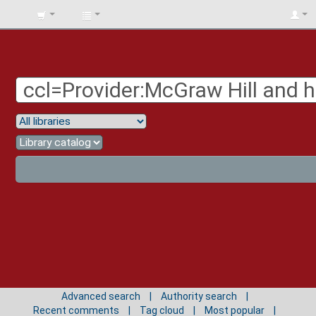
BIBLIOTECA
UNIV.
SURCOLOMBIANA
Advanced search
Authority search
Recent comments
Tag cloud
Most popular