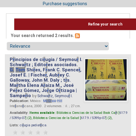
Purchase suggestions
Refine your search
Your search returned 2 results.
P
r
incipios de ci
r
ugía / Seymou
r
I.
Schwa
r
tz ; Edito
r
es asociados.
G.
Tom
Shi
r
es, F
r
ank C. Spence
r
,
Josef E. | Fische
r
, Aub
r
ey C.
Galloway, John M. Daly ; t
r
s.
Ma
r
tha Elena A
r
aiza M., José
Pé
r
ez Gómez, Jo
r
ge O
r
tizaga |
Sampe
r
io
by
Schwa
r
tz, Seymou
r
I.
Publication:
México :
M
cG
r
aw
-
Hill
Inte
r
ame
r
icana, 2000 . 2 volumenes. : il. ; 27 cm.
Availability:
Items available:
Biblioteca Ciencias de la Salud Book Ca
r
t [
617.9
/ S399p-07
] (2),
Biblioteca Ciencias de la Salud [
617.9 / S399p-07
] (2),
Lists:
ci
r
ugia pediat
r
ica
.