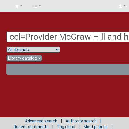
BIBLIOTECA
UNIV.
SURCOLOMBIANA
Advanced search
Authority search
Recent comments
Tag cloud
Most popular