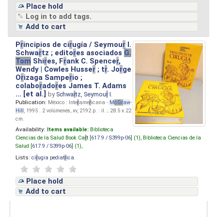
Place hold
Log in to add tags.
Add to cart
P
r
incipios de ci
r
ugía / Seymou
r
I.
Schwa
r
tz ; edito
r
es asociados
G.
Tom
Shi
r
es, F
r
ank C. Spence
r
,
Wendy | Cowles Husse
r
; t
r
. Jo
r
ge
O
r
izaga Sampe
r
io ;
colabo
r
ado
r
es James T. Adams
... [et al.]
by
Schwa
r
tz, Seymou
r
I.
Publication:
México : Inte
r
ame
r
icana -
M
cG
r
aw
-
Hill
, 1995 . 2 volúmenes, xv, 2192 p. : il. ; 28.5 x 22
cm.
Availability:
Items available:
Biblioteca
Ciencias de la Salud Book Ca
r
t [
617.9 / S399p-06
] (1),
Biblioteca Ciencias de la
Salud [
617.9 / S399p-06
] (1),
Lists:
ci
r
ugia pediat
r
ica
.
Place hold
Add to cart