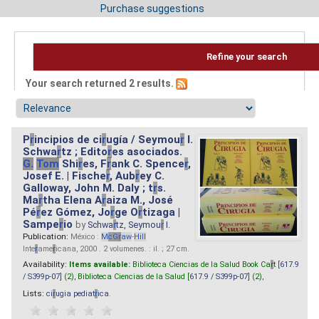
Purchase suggestions
Refine your search
Your search returned 2 results.
P
r
incipios de ci
r
ugía / Seymou
r
I.
Schwa
r
tz ; Edito
r
es asociados.
G.
Tom
Shi
r
es, F
r
ank C. Spence
r
,
Josef E. | Fische
r
, Aub
r
ey C.
Galloway, John M. Daly ; t
r
s.
Ma
r
tha Elena A
r
aiza M., José
Pé
r
ez Gómez, Jo
r
ge O
r
tizaga |
Sampe
r
io
by
Schwa
r
tz, Seymou
r
I.
Publication:
México :
M
cG
r
aw
-
Hill
Inte
r
ame
r
icana, 2000 . 2 volumenes. : il. ; 27 cm.
Availability:
Items available:
Biblioteca Ciencias de la Salud Book Ca
r
t [
617.9
/ S399p-07
] (2),
Biblioteca Ciencias de la Salud [
617.9 / S399p-07
] (2),
Lists:
ci
r
ugia pediat
r
ica
.