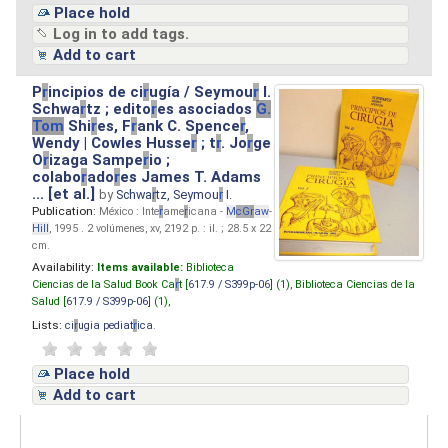
Place hold
Log in to add tags.
Add to cart
P
r
incipios de ci
r
ugía / Seymou
r
I.
Schwa
r
tz ; edito
r
es asociados
G.
Tom
Shi
r
es, F
r
ank C. Spence
r
,
Wendy | Cowles Husse
r
; t
r
. Jo
r
ge
O
r
izaga Sampe
r
io ;
colabo
r
ado
r
es James T. Adams
... [et al.]
by
Schwa
r
tz, Seymou
r
I.
Publication:
México : Inte
r
ame
r
icana -
M
cG
r
aw
-
Hill
, 1995 . 2 volúmenes, xv, 2192 p. : il. ; 28.5 x 22
cm.
Availability:
Items available:
Biblioteca
Ciencias de la Salud Book Ca
r
t [
617.9 / S399p-06
] (1),
Biblioteca Ciencias de la
Salud [
617.9 / S399p-06
] (1),
Lists:
ci
r
ugia pediat
r
ica
.
Place hold
Add to cart