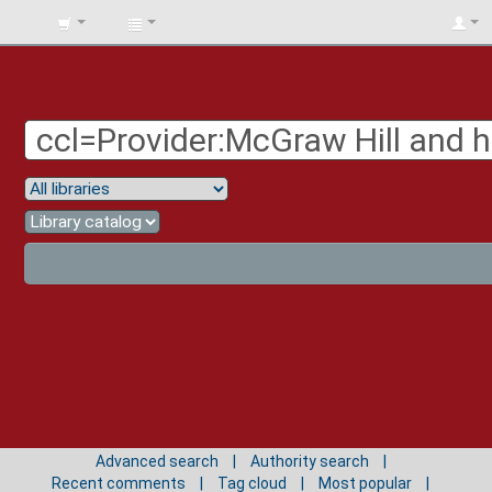
BIBLIOTECA
UNIV.
SURCOLOMBIANA
Advanced search
Authority search
Recent comments
Tag cloud
Most popular