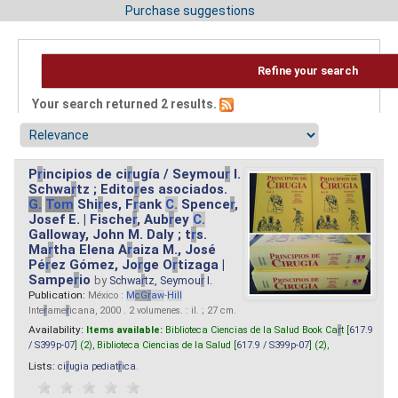
Purchase suggestions
Refine your search
Your search returned 2 results.
P
r
incipios de ci
r
ugía / Seymou
r
I.
Schwa
r
tz ; Edito
r
es asociados.
G.
Tom
Shi
r
es, F
r
ank
C.
Spence
r
,
Josef E. | Fische
r
, Aub
r
ey
C.
Galloway, John M. Daly ; t
r
s.
Ma
r
tha Elena A
r
aiza M., José
Pé
r
ez Gómez, Jo
r
ge O
r
tizaga |
Sampe
r
io
by
Schwa
r
tz, Seymou
r
I.
Publication:
México :
M
cG
r
aw
-
Hill
Inte
r
ame
r
icana, 2000 . 2 volumenes. : il. ; 27 cm.
Availability:
Items available:
Biblioteca Ciencias de la Salud Book Ca
r
t [
617.9
/ S399p-07
] (2),
Biblioteca Ciencias de la Salud [
617.9 / S399p-07
] (2),
Lists:
ci
r
ugia pediat
r
ica
.