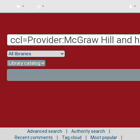
BIBLIOTECA
UNIV.
SURCOLOMBIANA
Advanced search
Authority search
Recent comments
Tag cloud
Most popular