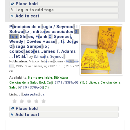
Place hold
Log in to add tags.
Add to cart
P
r
incipios de ci
r
ugía / Seymou
r
I.
Schwa
r
tz ; edito
r
es asociados
G.
Tom
Shi
r
es, F
r
ank
C.
Spence
r
,
Wendy | Cowles Husse
r
; t
r
. Jo
r
ge
O
r
izaga Sampe
r
io ;
colabo
r
ado
r
es James T. Adams
... [et al.]
by
Schwa
r
tz, Seymou
r
I.
Publication:
México : Inte
r
ame
r
icana -
M
cG
r
aw
-
Hill
, 1995 . 2 volúmenes, xv, 2192 p. : il. ; 28.5 x 22
cm.
Availability:
Items available:
Biblioteca
Ciencias de la Salud Book Ca
r
t [
617.9 / S399p-06
] (1),
Biblioteca Ciencias de la
Salud [
617.9 / S399p-06
] (1),
Lists:
ci
r
ugia pediat
r
ica
.
Place hold
Add to cart