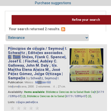
Purchase suggestions
Refine your search
Your search returned 2 results.
P
r
incipios de ci
r
ugía / Seymou
r
I.
Schwa
r
tz ; Edito
r
es asociados.
G.
Tom
Shi
r
es, F
r
ank C. Spence
r
,
Josef E. | Fische
r
, Aub
r
ey C.
Galloway, John M. Daly ; t
r
s.
Ma
r
tha Elena A
r
aiza M., José
Pé
r
ez Gómez, Jo
r
ge O
r
tizaga |
Sampe
r
io
by
Schwa
r
tz, Seymou
r
I.
Publication:
México :
M
cG
r
aw
-
Hill
Inte
r
ame
r
icana, 2000 . 2 volumenes. : il. ; 27 cm.
Availability:
Items available:
Biblioteca Ciencias de la Salud Book Ca
r
t [
617.9
/ S399p-07
] (2),
Biblioteca Ciencias de la Salud [
617.9 / S399p-07
] (2),
Lists:
ci
r
ugia pediat
r
ica
.