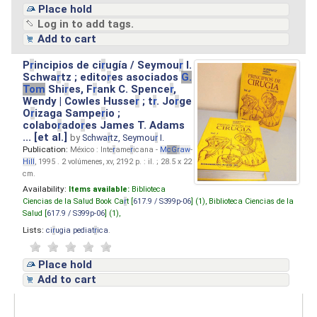
Place hold
Log in to add tags.
Add to cart
P
r
incipios de ci
r
ugía / Seymou
r
I.
Schwa
r
tz ; edito
r
es asociados
G.
Tom
Shi
r
es, F
r
ank C. Spence
r
,
Wendy | Cowles Husse
r
; t
r
. Jo
r
ge
O
r
izaga Sampe
r
io ;
colabo
r
ado
r
es James T. Adams
... [et al.]
by
Schwa
r
tz, Seymou
r
I.
Publication:
México : Inte
r
ame
r
icana -
M
cG
r
aw
-
Hill
, 1995 . 2 volúmenes, xv, 2192 p. : il. ; 28.5 x 22
cm.
Availability:
Items available:
Biblioteca
Ciencias de la Salud Book Ca
r
t [
617.9 / S399p-06
] (1),
Biblioteca Ciencias de la
Salud [
617.9 / S399p-06
] (1),
Lists:
ci
r
ugia pediat
r
ica
.
Place hold
Add to cart