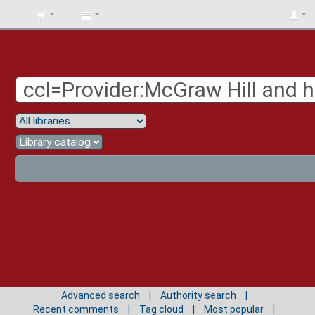
BIBLIOTECA
UNIV.
SURCOLOMBIANA
Advanced search
Authority search
Recent comments
Tag cloud
Most popular