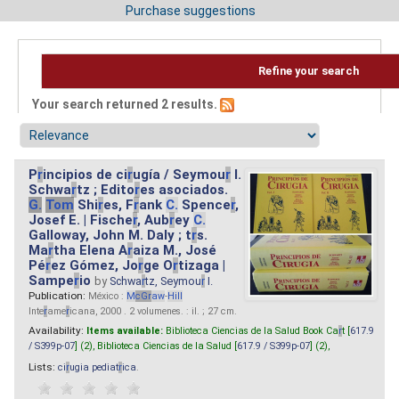
Purchase suggestions
Refine your search
Your search returned 2 results.
P
r
incipios de ci
r
ugía / Seymou
r
I.
Schwa
r
tz ; Edito
r
es asociados.
G.
Tom
Shi
r
es, F
r
ank
C.
Spence
r
,
Josef E. | Fische
r
, Aub
r
ey
C.
Galloway, John M. Daly ; t
r
s.
Ma
r
tha Elena A
r
aiza M., José
Pé
r
ez Gómez, Jo
r
ge O
r
tizaga |
Sampe
r
io
by
Schwa
r
tz, Seymou
r
I.
Publication:
México :
M
cG
r
aw
-
Hill
Inte
r
ame
r
icana, 2000 . 2 volumenes. : il. ; 27 cm.
Availability:
Items available:
Biblioteca Ciencias de la Salud Book Ca
r
t [
617.9
/ S399p-07
] (2),
Biblioteca Ciencias de la Salud [
617.9 / S399p-07
] (2),
Lists:
ci
r
ugia pediat
r
ica
.