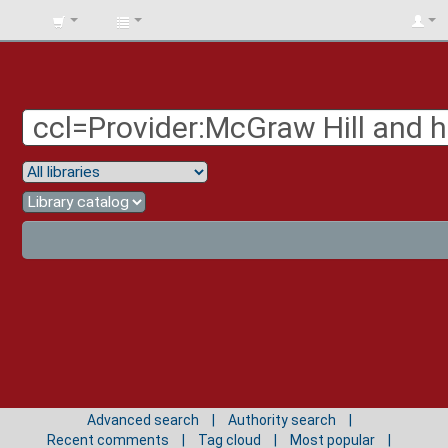
BIBLIOTECA
UNIV.
SURCOLOMBIANA
Advanced search
Authority search
Recent comments
Tag cloud
Most popular