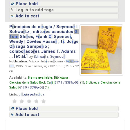
Place hold
Log in to add tags.
Add to cart
P
r
incipios de ci
r
ugía / Seymou
r
I.
Schwa
r
tz ; edito
r
es asociados
G.
Tom
Shi
r
es, F
r
ank
C.
Spence
r
,
Wendy | Cowles Husse
r
; t
r
. Jo
r
ge
O
r
izaga Sampe
r
io ;
colabo
r
ado
r
es James T. Adams
... [et al.]
by
Schwa
r
tz, Seymou
r
I.
Publication:
México : Inte
r
ame
r
icana -
M
cG
r
aw
-
Hill
, 1995 . 2 volúmenes, xv, 2192 p. : il. ; 28.5 x 22
cm.
Availability:
Items available:
Biblioteca
Ciencias de la Salud Book Ca
r
t [
617.9 / S399p-06
] (1),
Biblioteca Ciencias de la
Salud [
617.9 / S399p-06
] (1),
Lists:
ci
r
ugia pediat
r
ica
.
Place hold
Add to cart