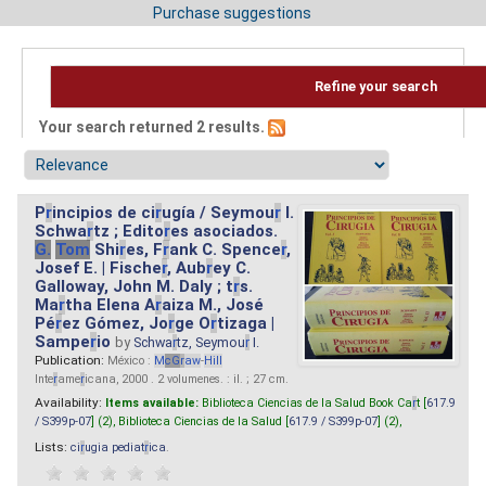
Purchase suggestions
Refine your search
Your search returned 2 results.
P
r
incipios de ci
r
ugía / Seymou
r
I.
Schwa
r
tz ; Edito
r
es asociados.
G.
Tom
Shi
r
es, F
r
ank C. Spence
r
,
Josef E. | Fische
r
, Aub
r
ey C.
Galloway, John M. Daly ; t
r
s.
Ma
r
tha Elena A
r
aiza M., José
Pé
r
ez Gómez, Jo
r
ge O
r
tizaga |
Sampe
r
io
by
Schwa
r
tz, Seymou
r
I.
Publication:
México :
M
cG
r
aw
-
Hill
Inte
r
ame
r
icana, 2000 . 2 volumenes. : il. ; 27 cm.
Availability:
Items available:
Biblioteca Ciencias de la Salud Book Ca
r
t [
617.9
/ S399p-07
] (2),
Biblioteca Ciencias de la Salud [
617.9 / S399p-07
] (2),
Lists:
ci
r
ugia pediat
r
ica
.