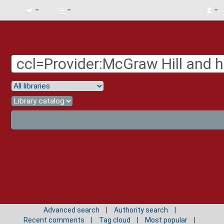
BIBLIOTECA
UNIV.
SURCOLOMBIANA
Advanced search
Authority search
Recent comments
Tag cloud
Most popular