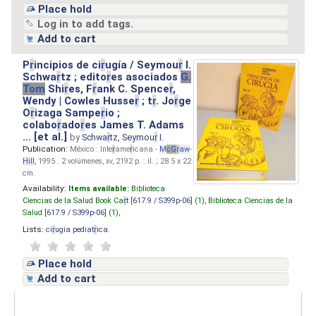
Place hold
Log in to add tags.
Add to cart
P
r
incipios de ci
r
ugía / Seymou
r
I.
Schwa
r
tz ; edito
r
es asociados
G.
Tom
Shi
r
es, F
r
ank C. Spence
r
,
Wendy | Cowles Husse
r
; t
r
. Jo
r
ge
O
r
izaga Sampe
r
io ;
colabo
r
ado
r
es James T. Adams
... [et al.]
by
Schwa
r
tz, Seymou
r
I.
Publication:
México : Inte
r
ame
r
icana -
M
cG
r
aw
-
Hill
, 1995 . 2 volúmenes, xv, 2192 p. : il. ; 28.5 x 22
cm.
Availability:
Items available:
Biblioteca
Ciencias de la Salud Book Ca
r
t [
617.9 / S399p-06
] (1),
Biblioteca Ciencias de la
Salud [
617.9 / S399p-06
] (1),
Lists:
ci
r
ugia pediat
r
ica
.
Place hold
Add to cart