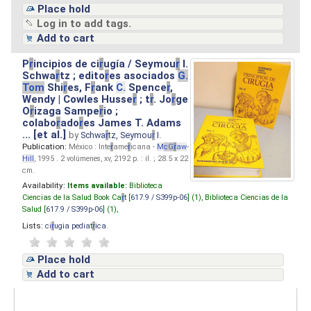
Place hold
Log in to add tags.
Add to cart
P
r
incipios de ci
r
ugía / Seymou
r
I.
Schwa
r
tz ; edito
r
es asociados
G.
Tom
Shi
r
es, F
r
ank
C.
Spence
r
,
Wendy | Cowles Husse
r
; t
r
. Jo
r
ge
O
r
izaga Sampe
r
io ;
colabo
r
ado
r
es James T. Adams
... [et al.]
by
Schwa
r
tz, Seymou
r
I.
Publication:
México : Inte
r
ame
r
icana -
M
cG
r
aw
-
Hill
, 1995 . 2 volúmenes, xv, 2192 p. : il. ; 28.5 x 22
cm.
Availability:
Items available:
Biblioteca
Ciencias de la Salud Book Ca
r
t [
617.9 / S399p-06
] (1),
Biblioteca Ciencias de la
Salud [
617.9 / S399p-06
] (1),
Lists:
ci
r
ugia pediat
r
ica
.
Place hold
Add to cart