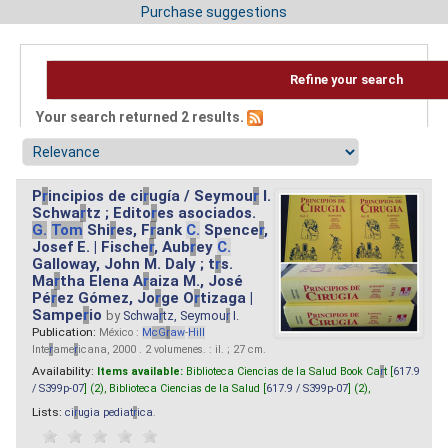
Purchase suggestions
Refine your search
Your search returned 2 results.
P
r
incipios de ci
r
ugía / Seymou
r
I.
Schwa
r
tz ; Edito
r
es asociados.
G.
Tom
Shi
r
es, F
r
ank
C.
Spence
r
,
Josef E. | Fische
r
, Aub
r
ey
C.
Galloway, John M. Daly ; t
r
s.
Ma
r
tha Elena A
r
aiza M., José
Pé
r
ez Gómez, Jo
r
ge O
r
tizaga |
Sampe
r
io
by
Schwa
r
tz, Seymou
r
I.
Publication:
México :
M
cG
r
aw
-
Hill
Inte
r
ame
r
icana, 2000 . 2 volumenes. : il. ; 27 cm.
Availability:
Items available:
Biblioteca Ciencias de la Salud Book Ca
r
t [
617.9
/ S399p-07
] (2),
Biblioteca Ciencias de la Salud [
617.9 / S399p-07
] (2),
Lists:
ci
r
ugia pediat
r
ica
.