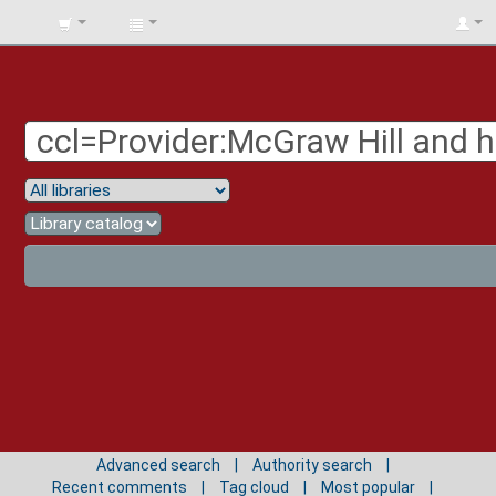
BIBLIOTECA
UNIV.
SURCOLOMBIANA
Advanced search
Authority search
Recent comments
Tag cloud
Most popular