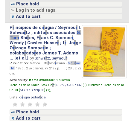
Place hold
Log in to add tags.
Add to cart
P
r
incipios de ci
r
ugía / Seymou
r
I.
Schwa
r
tz ; edito
r
es asociados
G.
Tom
Shi
r
es, F
r
ank C. Spence
r
,
Wendy | Cowles Husse
r
; t
r
. Jo
r
ge
O
r
izaga Sampe
r
io ;
colabo
r
ado
r
es James T. Adams
... [et al.]
by
Schwa
r
tz, Seymou
r
I.
Publication:
México : Inte
r
ame
r
icana -
M
cG
r
aw
-
Hill
, 1995 . 2 volúmenes, xv, 2192 p. : il. ; 28.5 x 22
cm.
Availability:
Items available:
Biblioteca
Ciencias de la Salud Book Ca
r
t [
617.9 / S399p-06
] (1),
Biblioteca Ciencias de la
Salud [
617.9 / S399p-06
] (1),
Lists:
ci
r
ugia pediat
r
ica
.
Place hold
Add to cart