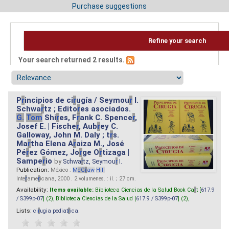
Purchase suggestions
Refine your search
Your search returned 2 results.
P
r
incipios de ci
r
ugía / Seymou
r
I.
Schwa
r
tz ; Edito
r
es asociados.
G.
Tom
Shi
r
es, F
r
ank C. Spence
r
,
Josef E. | Fische
r
, Aub
r
ey C.
Galloway, John M. Daly ; t
r
s.
Ma
r
tha Elena A
r
aiza M., José
Pé
r
ez Gómez, Jo
r
ge O
r
tizaga |
Sampe
r
io
by
Schwa
r
tz, Seymou
r
I.
Publication:
México :
M
cG
r
aw
-
Hill
Inte
r
ame
r
icana, 2000 . 2 volumenes. : il. ; 27 cm.
Availability:
Items available:
Biblioteca Ciencias de la Salud Book Ca
r
t [
617.9
/ S399p-07
] (2),
Biblioteca Ciencias de la Salud [
617.9 / S399p-07
] (2),
Lists:
ci
r
ugia pediat
r
ica
.