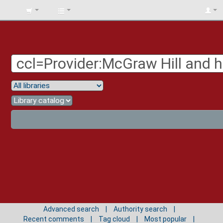
BIBLIOTECA
UNIV.
SURCOLOMBIANA
Advanced search
Authority search
Recent comments
Tag cloud
Most popular