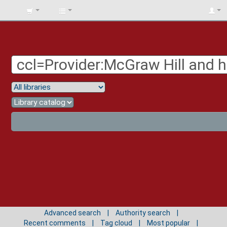
BIBLIOTECA
UNIV.
SURCOLOMBIANA
Advanced search
Authority search
Recent comments
Tag cloud
Most popular