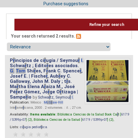
Purchase suggestions
Refine your search
Your search returned 2 results.
P
r
incipios de ci
r
ugía / Seymou
r
I.
Schwa
r
tz ; Edito
r
es asociados.
G.
Tom
Shi
r
es, F
r
ank C. Spence
r
,
Josef E. | Fische
r
, Aub
r
ey C.
Galloway, John M. Daly ; t
r
s.
Ma
r
tha Elena A
r
aiza M., José
Pé
r
ez Gómez, Jo
r
ge O
r
tizaga |
Sampe
r
io
by
Schwa
r
tz, Seymou
r
I.
Publication:
México :
M
cG
r
aw
-
Hill
Inte
r
ame
r
icana, 2000 . 2 volumenes. : il. ; 27 cm.
Availability:
Items available:
Biblioteca Ciencias de la Salud Book Ca
r
t [
617.9
/ S399p-07
] (2),
Biblioteca Ciencias de la Salud [
617.9 / S399p-07
] (2),
Lists:
ci
r
ugia pediat
r
ica
.