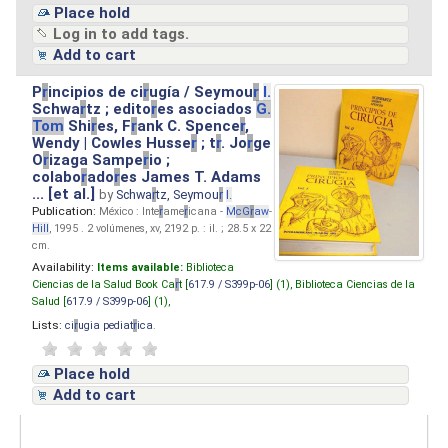
Place hold
Log in to add tags.
Add to cart
P
r
incipios de ci
r
ugía / Seymou
r
I.
Schwa
r
tz ; edito
r
es asociados
G.
Tom
Shi
r
es, F
r
ank C. Spence
r
,
Wendy | Cowles Husse
r
; t
r
. Jo
r
ge
O
r
izaga Sampe
r
io ;
colabo
r
ado
r
es James T. Adams
... [et al.]
by
Schwa
r
tz, Seymou
r
I.
Publication:
México : Inte
r
ame
r
icana -
M
cG
r
aw
-
Hill
, 1995 . 2 volúmenes, xv, 2192 p. : il. ; 28.5 x 22
cm.
Availability:
Items available:
Biblioteca
Ciencias de la Salud Book Ca
r
t [
617.9 / S399p-06
] (1),
Biblioteca Ciencias de la
Salud [
617.9 / S399p-06
] (1),
Lists:
ci
r
ugia pediat
r
ica
.
Place hold
Add to cart