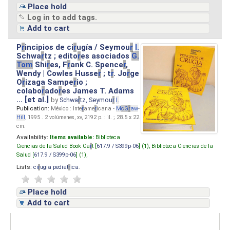
Place hold
Log in to add tags.
Add to cart
P
r
incipios de ci
r
ugía / Seymou
r
I.
Schwa
r
tz ; edito
r
es asociados
G.
Tom
Shi
r
es, F
r
ank C. Spence
r
,
Wendy | Cowles Husse
r
; t
r
. Jo
r
ge
O
r
izaga Sampe
r
io ;
colabo
r
ado
r
es James T. Adams
... [et al.]
by
Schwa
r
tz, Seymou
r
I.
Publication:
México : Inte
r
ame
r
icana -
M
cG
r
aw
-
Hill
, 1995 . 2 volúmenes, xv, 2192 p. : il. ; 28.5 x 22
cm.
Availability:
Items available:
Biblioteca
Ciencias de la Salud Book Ca
r
t [
617.9 / S399p-06
] (1),
Biblioteca Ciencias de la
Salud [
617.9 / S399p-06
] (1),
Lists:
ci
r
ugia pediat
r
ica
.
Place hold
Add to cart