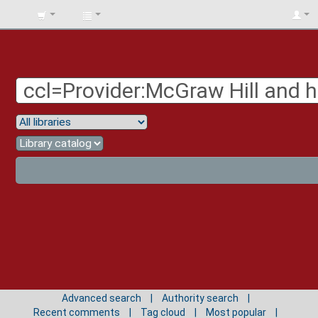
BIBLIOTECA
UNIV.
SURCOLOMBIANA
Advanced search
Authority search
Recent comments
Tag cloud
Most popular