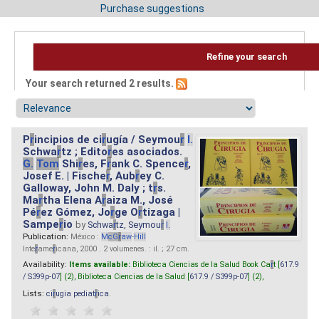
Purchase suggestions
Refine your search
Your search returned 2 results.
P
r
incipios de ci
r
ugía / Seymou
r
I.
Schwa
r
tz ; Edito
r
es asociados.
G.
Tom
Shi
r
es, F
r
ank C. Spence
r
,
Josef E. | Fische
r
, Aub
r
ey C.
Galloway, John M. Daly ; t
r
s.
Ma
r
tha Elena A
r
aiza M., José
Pé
r
ez Gómez, Jo
r
ge O
r
tizaga |
Sampe
r
io
by
Schwa
r
tz, Seymou
r
I.
Publication:
México :
M
cG
r
aw
-
Hill
Inte
r
ame
r
icana, 2000 . 2 volumenes. : il. ; 27 cm.
Availability:
Items available:
Biblioteca Ciencias de la Salud Book Ca
r
t [
617.9
/ S399p-07
] (2),
Biblioteca Ciencias de la Salud [
617.9 / S399p-07
] (2),
Lists:
ci
r
ugia pediat
r
ica
.