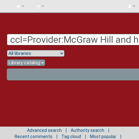
BIBLIOTECA
UNIV.
SURCOLOMBIANA
Advanced search
Authority search
Recent comments
Tag cloud
Most popular