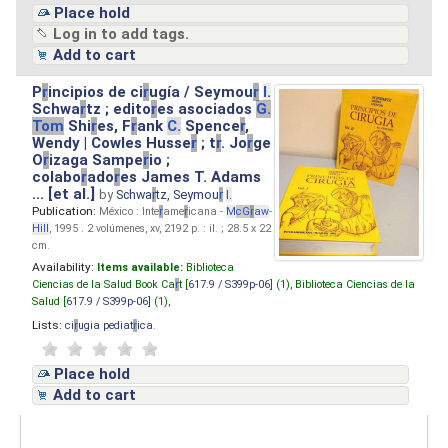
Place hold
Log in to add tags.
Add to cart
P
r
incipios de ci
r
ugía / Seymou
r
I.
Schwa
r
tz ; edito
r
es asociados
G.
Tom
Shi
r
es, F
r
ank
C.
Spence
r
,
Wendy | Cowles Husse
r
; t
r
. Jo
r
ge
O
r
izaga Sampe
r
io ;
colabo
r
ado
r
es James T. Adams
... [et al.]
by
Schwa
r
tz, Seymou
r
I.
Publication:
México : Inte
r
ame
r
icana -
M
cG
r
aw
-
Hill
, 1995 . 2 volúmenes, xv, 2192 p. : il. ; 28.5 x 22
cm.
Availability:
Items available:
Biblioteca
Ciencias de la Salud Book Ca
r
t [
617.9 / S399p-06
] (1),
Biblioteca Ciencias de la
Salud [
617.9 / S399p-06
] (1),
Lists:
ci
r
ugia pediat
r
ica
.
Place hold
Add to cart