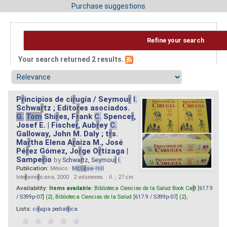
Purchase suggestions
Refine your search
Your search returned 2 results.
P
r
incipios de ci
r
ugía / Seymou
r
I.
Schwa
r
tz ; Edito
r
es asociados.
G.
Tom
Shi
r
es, F
r
ank
C.
Spence
r
,
Josef E. | Fische
r
, Aub
r
ey
C.
Galloway, John M. Daly ; t
r
s.
Ma
r
tha Elena A
r
aiza M., José
Pé
r
ez Gómez, Jo
r
ge O
r
tizaga |
Sampe
r
io
by
Schwa
r
tz, Seymou
r
I.
Publication:
México :
M
cG
r
aw
-
Hill
Inte
r
ame
r
icana, 2000 . 2 volumenes. : il. ; 27 cm.
Availability:
Items available:
Biblioteca Ciencias de la Salud Book Ca
r
t [
617.9
/ S399p-07
] (2),
Biblioteca Ciencias de la Salud [
617.9 / S399p-07
] (2),
Lists:
ci
r
ugia pediat
r
ica
.