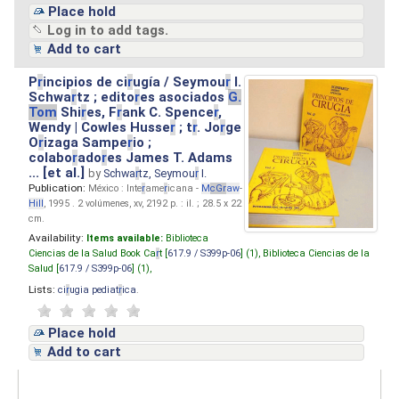
Place hold
Log in to add tags.
Add to cart
P
r
incipios de ci
r
ugía / Seymou
r
I.
Schwa
r
tz ; edito
r
es asociados
G.
Tom
Shi
r
es, F
r
ank C. Spence
r
,
Wendy | Cowles Husse
r
; t
r
. Jo
r
ge
O
r
izaga Sampe
r
io ;
colabo
r
ado
r
es James T. Adams
... [et al.]
by
Schwa
r
tz, Seymou
r
I.
Publication:
México : Inte
r
ame
r
icana -
M
cG
r
aw
-
Hill
, 1995 . 2 volúmenes, xv, 2192 p. : il. ; 28.5 x 22
cm.
Availability:
Items available:
Biblioteca
Ciencias de la Salud Book Ca
r
t [
617.9 / S399p-06
] (1),
Biblioteca Ciencias de la
Salud [
617.9 / S399p-06
] (1),
Lists:
ci
r
ugia pediat
r
ica
.
Place hold
Add to cart