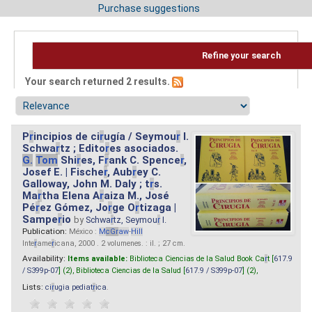
Purchase suggestions
Refine your search
Your search returned 2 results.
P
r
incipios de ci
r
ugía / Seymou
r
I.
Schwa
r
tz ; Edito
r
es asociados.
G.
Tom
Shi
r
es, F
r
ank C. Spence
r
,
Josef E. | Fische
r
, Aub
r
ey C.
Galloway, John M. Daly ; t
r
s.
Ma
r
tha Elena A
r
aiza M., José
Pé
r
ez Gómez, Jo
r
ge O
r
tizaga |
Sampe
r
io
by
Schwa
r
tz, Seymou
r
I.
Publication:
México :
M
cG
r
aw
-
Hill
Inte
r
ame
r
icana, 2000 . 2 volumenes. : il. ; 27 cm.
Availability:
Items available:
Biblioteca Ciencias de la Salud Book Ca
r
t [
617.9
/ S399p-07
] (2),
Biblioteca Ciencias de la Salud [
617.9 / S399p-07
] (2),
Lists:
ci
r
ugia pediat
r
ica
.