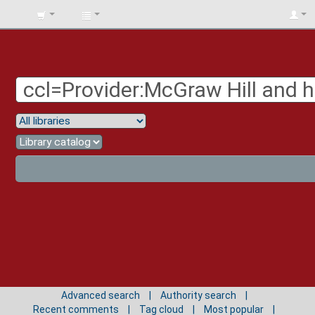
BIBLIOTECA
UNIV.
SURCOLOMBIANA
Advanced search
Authority search
Recent comments
Tag cloud
Most popular