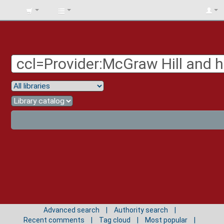
BIBLIOTECA
UNIV.
SURCOLOMBIANA
Advanced search
Authority search
Recent comments
Tag cloud
Most popular