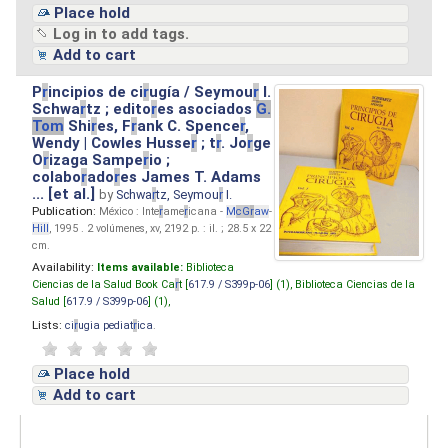
Place hold
Log in to add tags.
Add to cart
P
r
incipios de ci
r
ugía / Seymou
r
I.
Schwa
r
tz ; edito
r
es asociados
G.
Tom
Shi
r
es, F
r
ank C. Spence
r
,
Wendy | Cowles Husse
r
; t
r
. Jo
r
ge
O
r
izaga Sampe
r
io ;
colabo
r
ado
r
es James T. Adams
... [et al.]
by
Schwa
r
tz, Seymou
r
I.
Publication:
México : Inte
r
ame
r
icana -
M
cG
r
aw
-
Hill
, 1995 . 2 volúmenes, xv, 2192 p. : il. ; 28.5 x 22
cm.
Availability:
Items available:
Biblioteca
Ciencias de la Salud Book Ca
r
t [
617.9 / S399p-06
] (1),
Biblioteca Ciencias de la
Salud [
617.9 / S399p-06
] (1),
Lists:
ci
r
ugia pediat
r
ica
.
Place hold
Add to cart