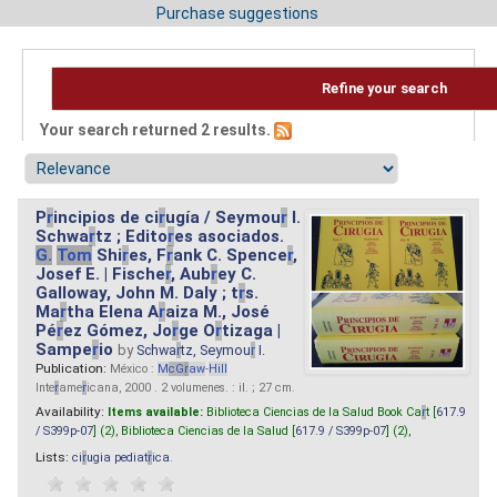
Purchase suggestions
Refine your search
Your search returned 2 results.
P
r
incipios de ci
r
ugía / Seymou
r
I.
Schwa
r
tz ; Edito
r
es asociados.
G.
Tom
Shi
r
es, F
r
ank C. Spence
r
,
Josef E. | Fische
r
, Aub
r
ey C.
Galloway, John M. Daly ; t
r
s.
Ma
r
tha Elena A
r
aiza M., José
Pé
r
ez Gómez, Jo
r
ge O
r
tizaga |
Sampe
r
io
by
Schwa
r
tz, Seymou
r
I.
Publication:
México :
M
cG
r
aw
-
Hill
Inte
r
ame
r
icana, 2000 . 2 volumenes. : il. ; 27 cm.
Availability:
Items available:
Biblioteca Ciencias de la Salud Book Ca
r
t [
617.9
/ S399p-07
] (2),
Biblioteca Ciencias de la Salud [
617.9 / S399p-07
] (2),
Lists:
ci
r
ugia pediat
r
ica
.